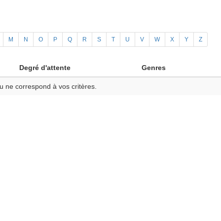
M
N
O
P
Q
R
S
T
U
V
W
X
Y
Z
Degré d'attente
Genres
u ne correspond à vos critères.