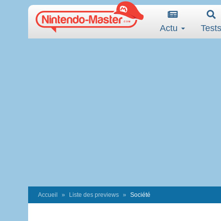
Actu
Test
Accueil
Liste des previews
Société