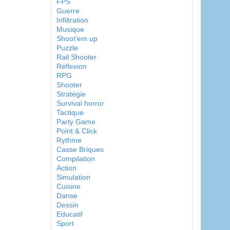
FPS
Guerre
Infiltration
Musique
Shoot'em up
Puzzle
Rail Shooter
Réflexion
RPG
Shooter
Stratégie
Survival horror
Tactique
Party Game
Point & Click
Rythme
Casse Briques
Compilation
Action
Simulation
Cuisine
Danse
Dessin
Educatif
Sport