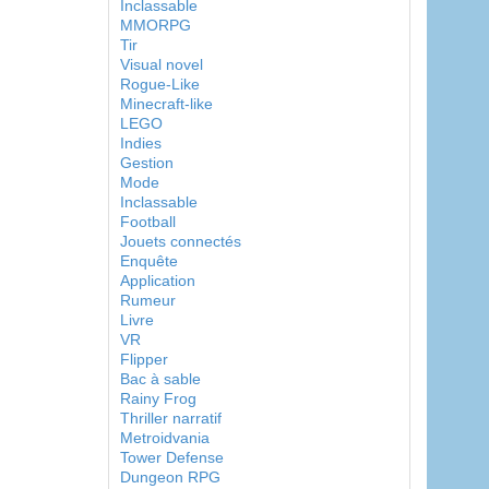
Inclassable
MMORPG
Tir
Visual novel
Rogue-Like
Minecraft-like
LEGO
Indies
Gestion
Mode
Inclassable
Football
Jouets connectés
Enquête
Application
Rumeur
Livre
VR
Flipper
Bac à sable
Rainy Frog
Thriller narratif
Metroidvania
Tower Defense
Dungeon RPG