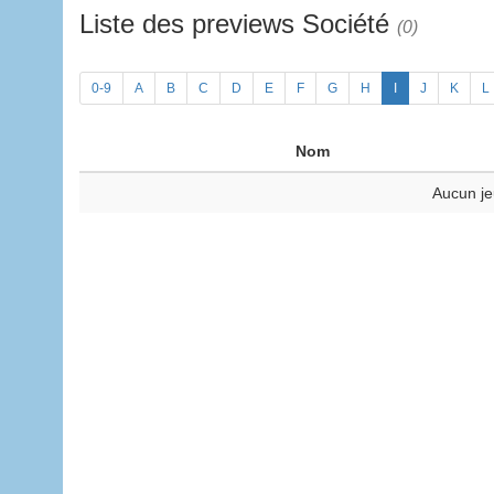
Liste des previews Société
(0)
0-9
A
B
C
D
E
F
G
H
I
J
K
L
Nom
Aucun je