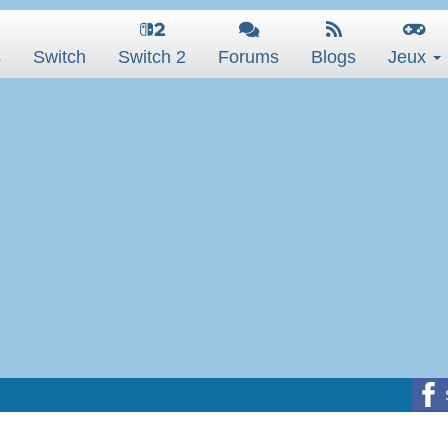
s
Switch
Switch 2
Forums
Blogs
Jeux