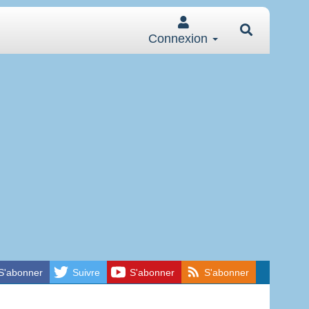
Connexion
S'abonner
Suivre
S'abonner
S'abonner