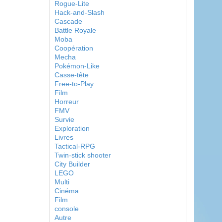
Rogue-Lite
Hack-and-Slash
Cascade
Battle Royale
Moba
Coopération
Mecha
Pokémon-Like
Casse-tête
Free-to-Play
Film
Horreur
FMV
Survie
Exploration
Livres
Tactical-RPG
Twin-stick shooter
City Builder
LEGO
Multi
Cinéma
Film
console
Autre