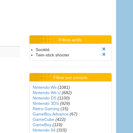
Filtres actifs
Société
Twin-stick shooter
Filtrer par console
Nintendo Wii
(1081)
Nintendo Wii U
(682)
Nintendo DS
(1100)
Nintendo 3DS
(929)
Retro-Gaming
(15)
GameBoy Advance
(67)
GameCube
(422)
GameBoy
(119)
Nintendo 64
(315)