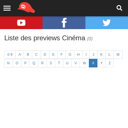
Liste des previews Cinéma
(0)
0-9
A
B
C
D
E
F
G
H
I
J
K
L
M
N
O
P
Q
R
S
T
U
V
W
X
Y
Z