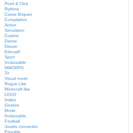
Point & Click
Rythme
Casse Briques
Compilation
Action
Simulation
Cuisine
Danse
Dessin
Educatif
Sport
Inclassable
MMORPG
Tir
Visual novel
Rogue-Like
Minecraft-like
LEGO
Indies
Gestion
Mode
Inclassable
Football
Jouets connectés
Enquête