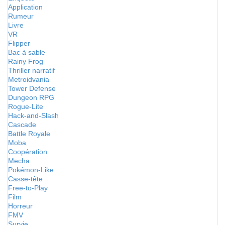
Application
Rumeur
Livre
VR
Flipper
Bac à sable
Rainy Frog
Thriller narratif
Metroidvania
Tower Defense
Dungeon RPG
Rogue-Lite
Hack-and-Slash
Cascade
Battle Royale
Moba
Coopération
Mecha
Pokémon-Like
Casse-tête
Free-to-Play
Film
Horreur
FMV
Survie