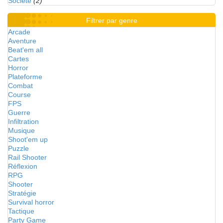
Société
(2)
Filtrer par genre
Arcade
Aventure
Beat'em all
Cartes
Horror
Plateforme
Combat
Course
FPS
Guerre
Infiltration
Musique
Shoot'em up
Puzzle
Rail Shooter
Réflexion
RPG
Shooter
Stratégie
Survival horror
Tactique
Party Game