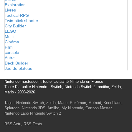
Exploration
Livres
Tactical-RPG
Twin-stick shooter
City Builder
LEGO
Multi
Cinéma
Film
console
Autre
Deck Builder
Jeu de plateau
Nintendo-master.com, toute l'actualité Nintendo en France
Toute l'actualité Nintendo : Switch, Nintendo Switch 2, amiibo, Zelda,
Mario - 2003-2026
Tags :
Nintendo Switch
,
Zelda
,
Mario
,
Pokémon
,
Metroid
,
Xenoblade
,
Splatoon
,
Nintendo 3DS
,
Amiibo
,
My Nintendo
,
Cartoon Master
,
Nintendo Labo
Nintendo Switch 2
RSS Actu
,
RSS Tests