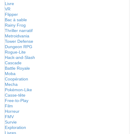
Livre
VR
Flipper
Bac à sable
Rainy Frog
Thriller narratif
Metroidvania
Tower Defense
Dungeon RPG
Rogue-Lite
Hack-and-Slash
Cascade
Battle Royale
Moba
Coopération
Mecha
Pokémon-Like
Casse-tête
Free-to-Play
Film
Horreur
FMV
Survie
Exploration
Livres