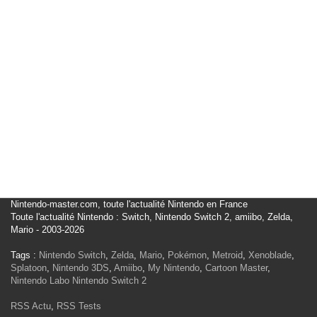
Nintendo-master.com, toute l'actualité Nintendo en France
Toute l'actualité Nintendo : Switch, Nintendo Switch 2, amiibo, Zelda,
Mario - 2003-2026
Tags :
Nintendo Switch
,
Zelda
,
Mario
,
Pokémon
,
Metroid
,
Xenoblade
,
Splatoon
,
Nintendo 3DS
,
Amiibo
,
My Nintendo
,
Cartoon Master
,
Nintendo Labo
Nintendo Switch 2
RSS Actu
,
RSS Tests