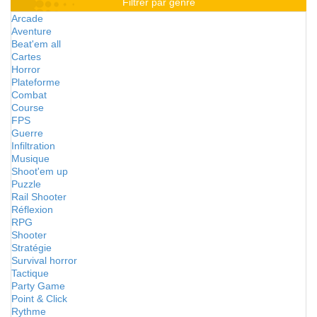
Filtrer par genre
Arcade
Aventure
Beat'em all
Cartes
Horror
Plateforme
Combat
Course
FPS
Guerre
Infiltration
Musique
Shoot'em up
Puzzle
Rail Shooter
Réflexion
RPG
Shooter
Stratégie
Survival horror
Tactique
Party Game
Point & Click
Rythme