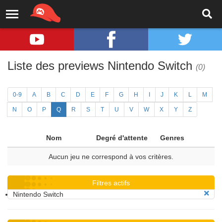
Liste des previews Nintendo Switch
(0)
0-9
A
B
C
D
E
F
G
H
I
J
K
L
M
N
O
P
Q
R
S
T
U
V
W
X
Y
Z
Nom
Degré d'attente
Genres
Aucun jeu ne correspond à vos critères.
Filtres actifs
Nintendo Switch