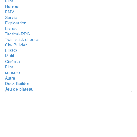
Film
Horreur
FMV
Survie
Exploration
Livres
Tactical-RPG
Twin-stick shooter
City Builder
LEGO
Multi
Cinéma
Film
console
Autre
Deck Builder
Jeu de plateau