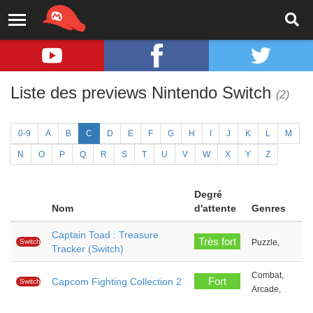
Liste des previews Nintendo Switch
(2)
0-9
A
B
C
D
E
F
G
H
I
J
K
L
M
N
O
P
Q
R
S
T
U
V
W
X
Y
Z
Degré
Nom
d'attente
Genres
Captain Toad : Treasure
Très fort
Switch
Puzzle,
Tracker (Switch)
Combat,
Fort
Capcom Fighting Collection 2
Switch
Arcade,