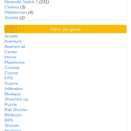
Nintendo Switch 2
(231)
Cinéma
(3)
Plateformes
(4)
Société
(2)
Filtrer par genre
Arcade
Aventure
Beat'em all
Cartes
Horror
Plateforme
Combat
Course
FPS
Guerre
Infiltration
Musique
Shoot'em up
Puzzle
Rail Shooter
Réflexion
RPG
Shooter
Stratégie