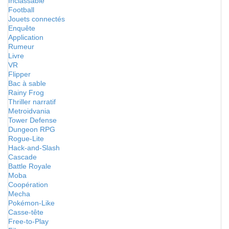
Inclassable
Football
Jouets connectés
Enquête
Application
Rumeur
Livre
VR
Flipper
Bac à sable
Rainy Frog
Thriller narratif
Metroidvania
Tower Defense
Dungeon RPG
Rogue-Lite
Hack-and-Slash
Cascade
Battle Royale
Moba
Coopération
Mecha
Pokémon-Like
Casse-tête
Free-to-Play