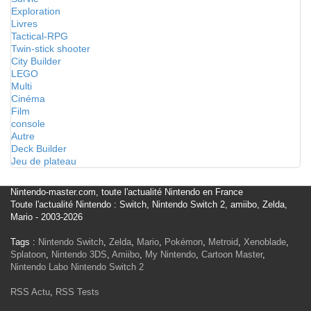
Exploration
Livres
Tactical-RPG
Twin-stick shooter
City Builder
LEGO
Multi
Cinéma
Film
console
Autre
Deck Builder
Jeu de plateau
Nintendo-master.com, toute l'actualité Nintendo en France
Toute l'actualité Nintendo : Switch, Nintendo Switch 2, amiibo, Zelda,
Mario - 2003-2026
Tags :
Nintendo Switch
,
Zelda
,
Mario
,
Pokémon
,
Metroid
,
Xenoblade
,
Splatoon
,
Nintendo 3DS
,
Amiibo
,
My Nintendo
,
Cartoon Master
,
Nintendo Labo
Nintendo Switch 2
RSS Actu
,
RSS Tests