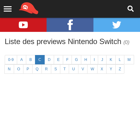
Liste des previews Nintendo Switch
(0)
0-9
A
B
C
D
E
F
G
H
I
J
K
L
M
N
O
P
Q
R
S
T
U
V
W
X
Y
Z