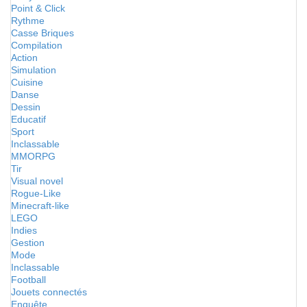
Point & Click
Rythme
Casse Briques
Compilation
Action
Simulation
Cuisine
Danse
Dessin
Educatif
Sport
Inclassable
MMORPG
Tir
Visual novel
Rogue-Like
Minecraft-like
LEGO
Indies
Gestion
Mode
Inclassable
Football
Jouets connectés
Enquête