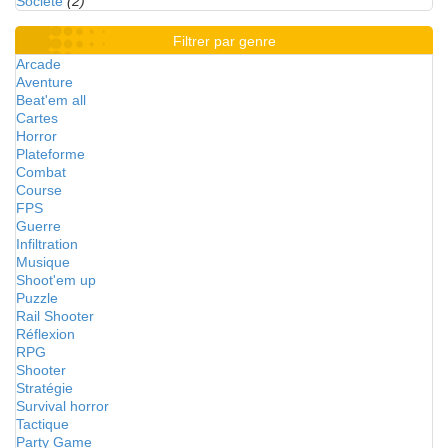
Société
(2)
Filtrer par genre
Arcade
Aventure
Beat'em all
Cartes
Horror
Plateforme
Combat
Course
FPS
Guerre
Infiltration
Musique
Shoot'em up
Puzzle
Rail Shooter
Réflexion
RPG
Shooter
Stratégie
Survival horror
Tactique
Party Game