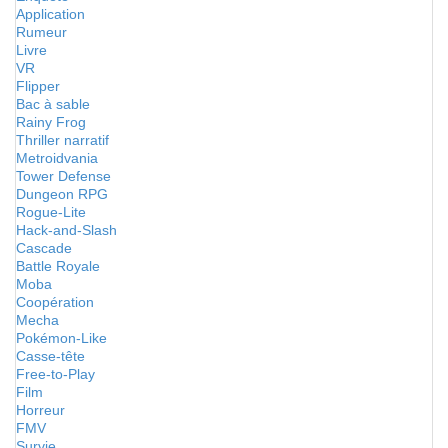
Application
Rumeur
Livre
VR
Flipper
Bac à sable
Rainy Frog
Thriller narratif
Metroidvania
Tower Defense
Dungeon RPG
Rogue-Lite
Hack-and-Slash
Cascade
Battle Royale
Moba
Coopération
Mecha
Pokémon-Like
Casse-tête
Free-to-Play
Film
Horreur
FMV
Survie