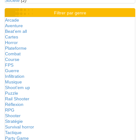
Société
(2)
Filtrer par genre
Arcade
Aventure
Beat'em all
Cartes
Horror
Plateforme
Combat
Course
FPS
Guerre
Infiltration
Musique
Shoot'em up
Puzzle
Rail Shooter
Réflexion
RPG
Shooter
Stratégie
Survival horror
Tactique
Party Game