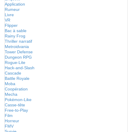
Application
Rumeur
Livre
VR
Flipper
Bac à sable
Rainy Frog
Thriller narratif
Metroidvania
Tower Defense
Dungeon RPG
Rogue-Lite
Hack-and-Slash
Cascade
Battle Royale
Moba
Coopération
Mecha
Pokémon-Like
Casse-tête
Free-to-Play
Film
Horreur
FMV
Survie