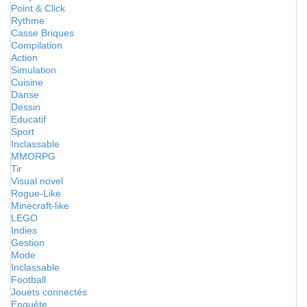
Point & Click
Rythme
Casse Briques
Compilation
Action
Simulation
Cuisine
Danse
Dessin
Educatif
Sport
Inclassable
MMORPG
Tir
Visual novel
Rogue-Like
Minecraft-like
LEGO
Indies
Gestion
Mode
Inclassable
Football
Jouets connectés
Enquête