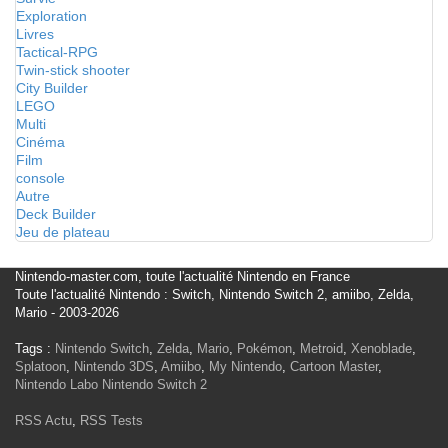
Exploration
Livres
Tactical-RPG
Twin-stick shooter
City Builder
LEGO
Multi
Cinéma
Film
console
Autre
Deck Builder
Jeu de plateau
Nintendo-master.com, toute l'actualité Nintendo en France
Toute l'actualité Nintendo : Switch, Nintendo Switch 2, amiibo, Zelda,
Mario - 2003-2026
Tags :
Nintendo Switch
,
Zelda
,
Mario
,
Pokémon
,
Metroid
,
Xenoblade
,
Splatoon
,
Nintendo 3DS
,
Amiibo
,
My Nintendo
,
Cartoon Master
,
Nintendo Labo
Nintendo Switch 2
RSS Actu
,
RSS Tests