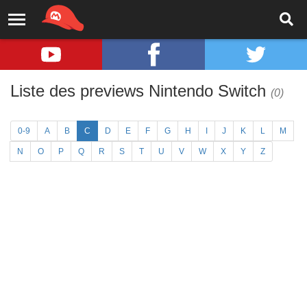
Liste des previews Nintendo Switch
(0)
0-9
A
B
C
D
E
F
G
H
I
J
K
L
M
N
O
P
Q
R
S
T
U
V
W
X
Y
Z