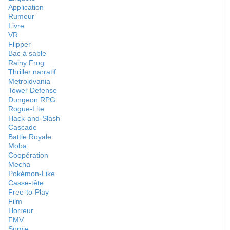
Application
Rumeur
Livre
VR
Flipper
Bac à sable
Rainy Frog
Thriller narratif
Metroidvania
Tower Defense
Dungeon RPG
Rogue-Lite
Hack-and-Slash
Cascade
Battle Royale
Moba
Coopération
Mecha
Pokémon-Like
Casse-tête
Free-to-Play
Film
Horreur
FMV
Survie