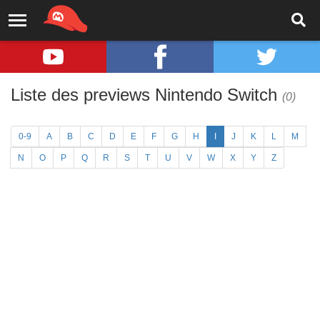
Liste des previews Nintendo Switch
(0)
0-9
A
B
C
D
E
F
G
H
I
J
K
L
M
N
O
P
Q
R
S
T
U
V
W
X
Y
Z