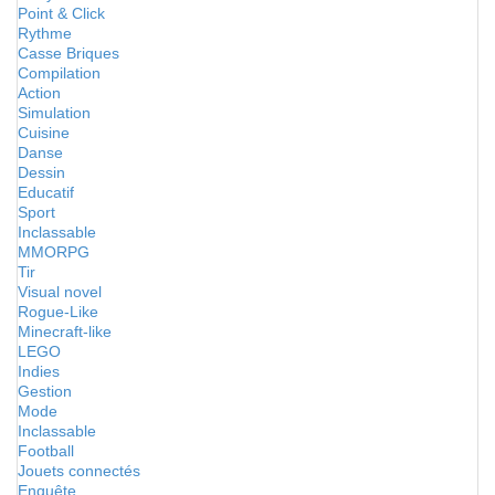
Point & Click
Rythme
Casse Briques
Compilation
Action
Simulation
Cuisine
Danse
Dessin
Educatif
Sport
Inclassable
MMORPG
Tir
Visual novel
Rogue-Like
Minecraft-like
LEGO
Indies
Gestion
Mode
Inclassable
Football
Jouets connectés
Enquête