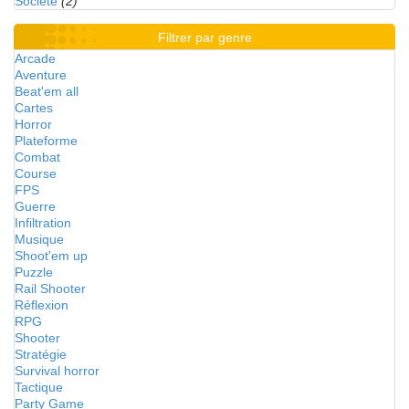
Société
(2)
Filtrer par genre
Arcade
Aventure
Beat'em all
Cartes
Horror
Plateforme
Combat
Course
FPS
Guerre
Infiltration
Musique
Shoot'em up
Puzzle
Rail Shooter
Réflexion
RPG
Shooter
Stratégie
Survival horror
Tactique
Party Game