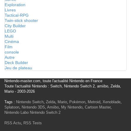
Exploration
Livres
Tactical-RPG
Twin-stick shooter
City Builder
LEGO
Multi
Cinéma
Film
console
Autre
Deck Builder
Jeu de plateau
Nintendo-master.com, toute l'actualité Nintendo en France
Toute l'actualité Nintendo : Switch, Nintendo Switch 2, amiibo, Zelda,
Mario - 2003-2026
Tags :
Nintendo Switch
,
Zelda
,
Mario
,
Pokémon
,
Metroid
,
Xenoblade
,
Splatoon
,
Nintendo 3DS
,
Amiibo
,
My Nintendo
,
Cartoon Master
,
Nintendo Labo
Nintendo Switch 2
RSS Actu
,
RSS Tests