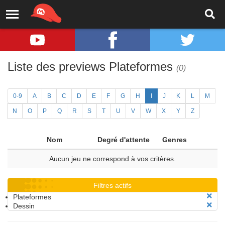
Liste des previews Plateformes
(0)
0-9
A
B
C
D
E
F
G
H
I
J
K
L
M
N
O
P
Q
R
S
T
U
V
W
X
Y
Z
Nom
Degré d'attente
Genres
Aucun jeu ne correspond à vos critères.
Filtres actifs
Plateformes
Dessin