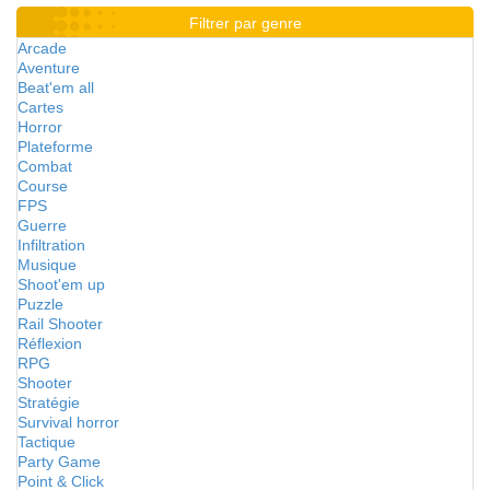
Filtrer par genre
Arcade
Aventure
Beat'em all
Cartes
Horror
Plateforme
Combat
Course
FPS
Guerre
Infiltration
Musique
Shoot'em up
Puzzle
Rail Shooter
Réflexion
RPG
Shooter
Stratégie
Survival horror
Tactique
Party Game
Point & Click