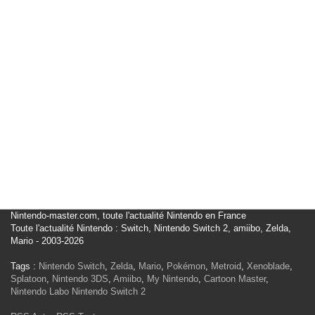
Nintendo-master.com, toute l'actualité Nintendo en France
Toute l'actualité Nintendo : Switch, Nintendo Switch 2, amiibo, Zelda,
Mario - 2003-2026
Tags :
Nintendo Switch
,
Zelda
,
Mario
,
Pokémon
,
Metroid
,
Xenoblade
,
Splatoon
,
Nintendo 3DS
,
Amiibo
,
My Nintendo
,
Cartoon Master
,
Nintendo Labo
Nintendo Switch 2