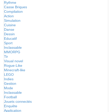
Rythme
Casse Briques
Compilation
Action
Simulation
Cuisine
Danse
Dessin
Educatif
Sport
Inclassable
MMORPG
Tir
Visual novel
Rogue-Like
Minecraft-like
LEGO
Indies
Gestion
Mode
Inclassable
Football
Jouets connectés
Enquête
Application