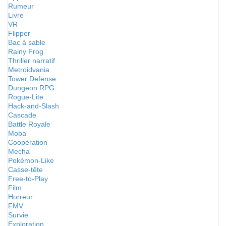
Rumeur
Livre
VR
Flipper
Bac à sable
Rainy Frog
Thriller narratif
Metroidvania
Tower Defense
Dungeon RPG
Rogue-Lite
Hack-and-Slash
Cascade
Battle Royale
Moba
Coopération
Mecha
Pokémon-Like
Casse-tête
Free-to-Play
Film
Horreur
FMV
Survie
Exploration