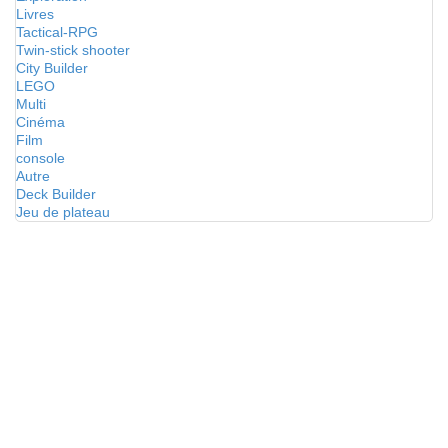
Livres
Tactical-RPG
Twin-stick shooter
City Builder
LEGO
Multi
Cinéma
Film
console
Autre
Deck Builder
Jeu de plateau