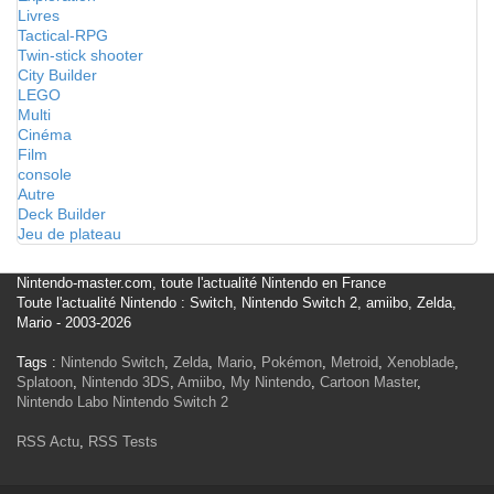
Livres
Tactical-RPG
Twin-stick shooter
City Builder
LEGO
Multi
Cinéma
Film
console
Autre
Deck Builder
Jeu de plateau
Nintendo-master.com, toute l'actualité Nintendo en France
Toute l'actualité Nintendo : Switch, Nintendo Switch 2, amiibo, Zelda,
Mario - 2003-2026
Tags :
Nintendo Switch
,
Zelda
,
Mario
,
Pokémon
,
Metroid
,
Xenoblade
,
Splatoon
,
Nintendo 3DS
,
Amiibo
,
My Nintendo
,
Cartoon Master
,
Nintendo Labo
Nintendo Switch 2
RSS Actu
,
RSS Tests