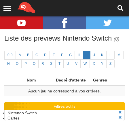
Liste des previews Nintendo Switch
(0)
0-9
A
B
C
D
E
F
G
H
I
J
K
L
M
N
O
P
Q
R
S
T
U
V
W
X
Y
Z
Nom
Degré d'attente
Genres
Aucun jeu ne correspond à vos critères.
Filtres actifs
Nintendo Switch
Cartes