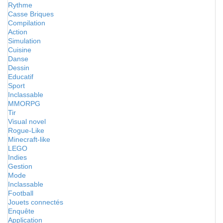
Rythme
Casse Briques
Compilation
Action
Simulation
Cuisine
Danse
Dessin
Educatif
Sport
Inclassable
MMORPG
Tir
Visual novel
Rogue-Like
Minecraft-like
LEGO
Indies
Gestion
Mode
Inclassable
Football
Jouets connectés
Enquête
Application