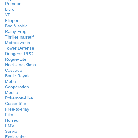
Rumeur
Livre
VR
Flipper
Bac à sable
Rainy Frog
Thriller narratif
Metroidvania
Tower Defense
Dungeon RPG
Rogue-Lite
Hack-and-Slash
Cascade
Battle Royale
Moba
Coopération
Mecha
Pokémon-Like
Casse-tête
Free-to-Play
Film
Horreur
FMV
Survie
Exploration