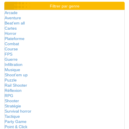
Filtrer par genre
Arcade
Aventure
Beat'em all
Cartes
Horror
Plateforme
Combat
Course
FPS
Guerre
Infiltration
Musique
Shoot'em up
Puzzle
Rail Shooter
Réflexion
RPG
Shooter
Stratégie
Survival horror
Tactique
Party Game
Point & Click