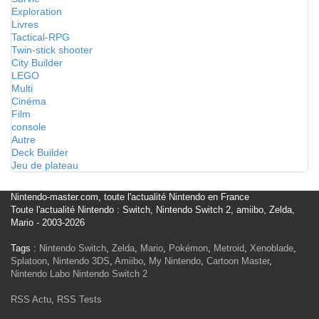
Exploration
Livres
Tactical-RPG
Twin-stick shooter
City Builder
LEGO
Multi
Cinéma
Film
console
Autre
Deck Builder
Jeu de plateau
Nintendo-master.com, toute l'actualité Nintendo en France
Toute l'actualité Nintendo : Switch, Nintendo Switch 2, amiibo, Zelda,
Mario - 2003-2026
Tags :
Nintendo Switch
,
Zelda
,
Mario
,
Pokémon
,
Metroid
,
Xenoblade
,
Splatoon
,
Nintendo 3DS
,
Amiibo
,
My Nintendo
,
Cartoon Master
,
Nintendo Labo
Nintendo Switch 2
RSS Actu
,
RSS Tests