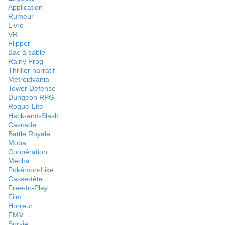
Application
Rumeur
Livre
VR
Flipper
Bac à sable
Rainy Frog
Thriller narratif
Metroidvania
Tower Defense
Dungeon RPG
Rogue-Lite
Hack-and-Slash
Cascade
Battle Royale
Moba
Coopération
Mecha
Pokémon-Like
Casse-tête
Free-to-Play
Film
Horreur
FMV
Survie