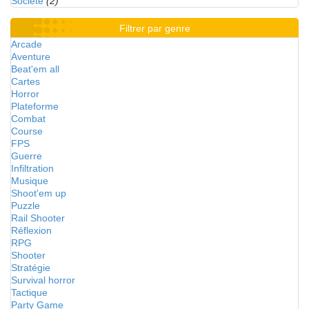
Société
(2)
Filtrer par genre
Arcade
Aventure
Beat'em all
Cartes
Horror
Plateforme
Combat
Course
FPS
Guerre
Infiltration
Musique
Shoot'em up
Puzzle
Rail Shooter
Réflexion
RPG
Shooter
Stratégie
Survival horror
Tactique
Party Game