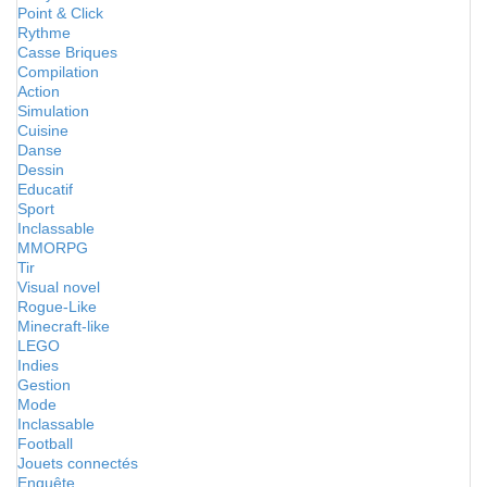
Point & Click
Rythme
Casse Briques
Compilation
Action
Simulation
Cuisine
Danse
Dessin
Educatif
Sport
Inclassable
MMORPG
Tir
Visual novel
Rogue-Like
Minecraft-like
LEGO
Indies
Gestion
Mode
Inclassable
Football
Jouets connectés
Enquête