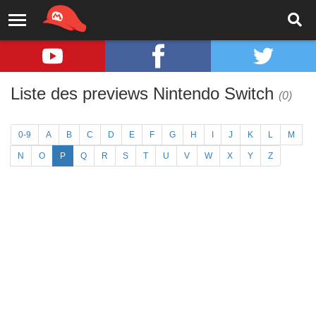
Liste des previews Nintendo Switch
(0)
0-9
A
B
C
D
E
F
G
H
I
J
K
L
M
N
O
P
Q
R
S
T
U
V
W
X
Y
Z