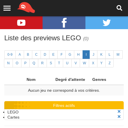
Liste des previews LEGO
(0)
0-9
A
B
C
D
E
F
G
H
I
J
K
L
M
N
O
P
Q
R
S
T
U
V
W
X
Y
Z
Nom
Degré d'attente
Genres
Aucun jeu ne correspond à vos critères.
Filtres actifs
LEGO
Cartes