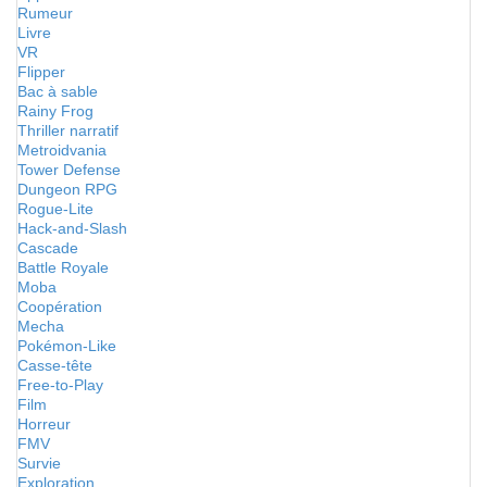
Rumeur
Livre
VR
Flipper
Bac à sable
Rainy Frog
Thriller narratif
Metroidvania
Tower Defense
Dungeon RPG
Rogue-Lite
Hack-and-Slash
Cascade
Battle Royale
Moba
Coopération
Mecha
Pokémon-Like
Casse-tête
Free-to-Play
Film
Horreur
FMV
Survie
Exploration