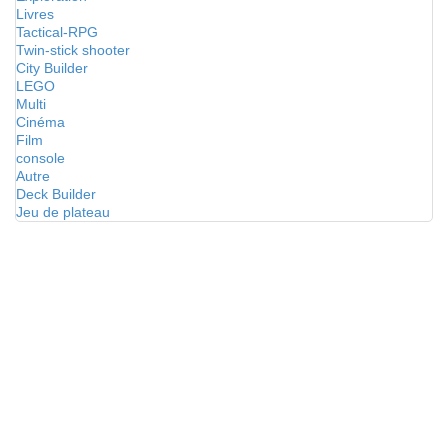
Livres
Tactical-RPG
Twin-stick shooter
City Builder
LEGO
Multi
Cinéma
Film
console
Autre
Deck Builder
Jeu de plateau