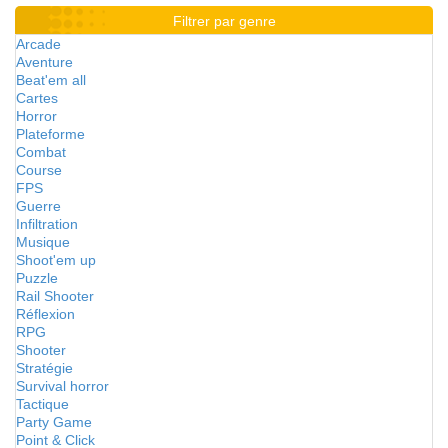
Filtrer par genre
Arcade
Aventure
Beat'em all
Cartes
Horror
Plateforme
Combat
Course
FPS
Guerre
Infiltration
Musique
Shoot'em up
Puzzle
Rail Shooter
Réflexion
RPG
Shooter
Stratégie
Survival horror
Tactique
Party Game
Point & Click