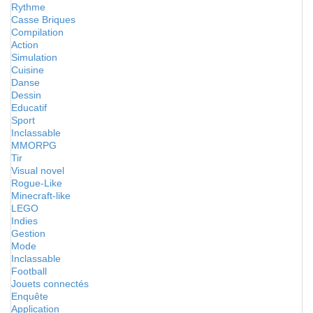
Rythme
Casse Briques
Compilation
Action
Simulation
Cuisine
Danse
Dessin
Educatif
Sport
Inclassable
MMORPG
Tir
Visual novel
Rogue-Like
Minecraft-like
LEGO
Indies
Gestion
Mode
Inclassable
Football
Jouets connectés
Enquête
Application