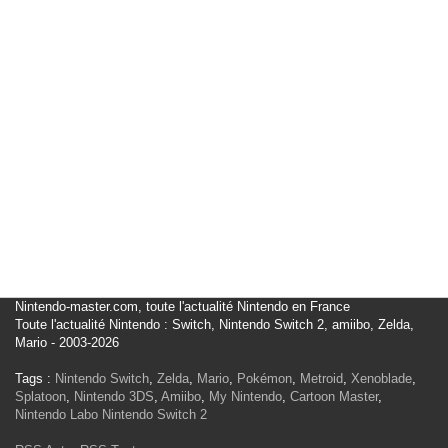
Nintendo-master.com, toute l'actualité Nintendo en France
Toute l'actualité Nintendo : Switch, Nintendo Switch 2, amiibo, Zelda,
Mario - 2003-2026
Tags :
Nintendo Switch
,
Zelda
,
Mario
,
Pokémon
,
Metroid
,
Xenoblade
,
Splatoon
,
Nintendo 3DS
,
Amiibo
,
My Nintendo
,
Cartoon Master
,
Nintendo Labo
Nintendo Switch 2