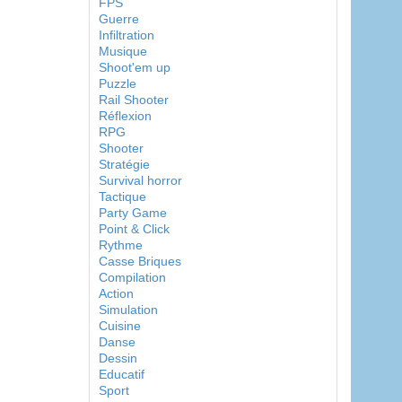
FPS
Guerre
Infiltration
Musique
Shoot'em up
Puzzle
Rail Shooter
Réflexion
RPG
Shooter
Stratégie
Survival horror
Tactique
Party Game
Point & Click
Rythme
Casse Briques
Compilation
Action
Simulation
Cuisine
Danse
Dessin
Educatif
Sport