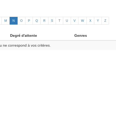
M
N
O
P
Q
R
S
T
U
V
W
X
Y
Z
Degré d'attente
Genres
u ne correspond à vos critères.