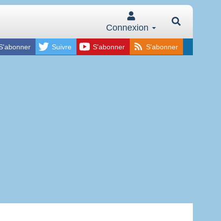
Connexion
S'abonner
Suivre
S'abonner
S'abonner