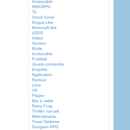
Inclassable
MMORPG
Tir
Visual novel
Rogue-Like
Minecraft-like
LEGO
Indies
Gestion
Mode
Inclassable
Football
Jouets connectés
Enquête
Application
Rumeur
Livre
VR
Flipper
Bac à sable
Rainy Frog
Thriller narratif
Metroidvania
Tower Defense
Dungeon RPG