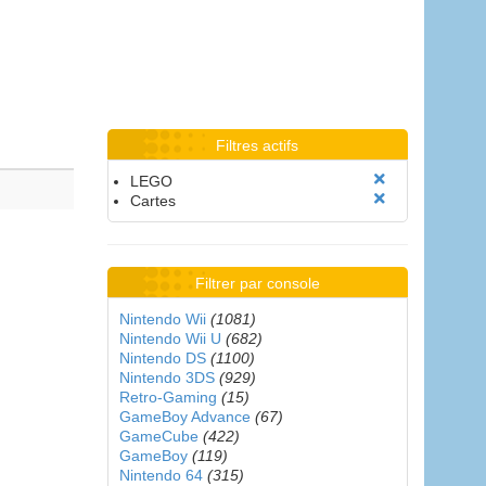
Filtres actifs
LEGO
Cartes
Filtrer par console
Nintendo Wii
(1081)
Nintendo Wii U
(682)
Nintendo DS
(1100)
Nintendo 3DS
(929)
Retro-Gaming
(15)
GameBoy Advance
(67)
GameCube
(422)
GameBoy
(119)
Nintendo 64
(315)