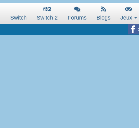
s
Switch
Switch 2
Forums
Blogs
Jeux