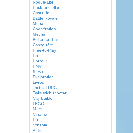
Rogue-Lite
Hack-and-Slash
Cascade
Battle Royale
Moba
Coopération
Mecha
Pokémon-Like
Casse-tête
Free-to-Play
Film
Horreur
FMV
Survie
Exploration
Livres
Tactical-RPG
Twin-stick shooter
City Builder
LEGO
Multi
Cinéma
Film
console
Autre