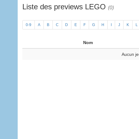
Liste des previews LEGO
(0)
0-9
A
B
C
D
E
F
G
H
I
J
K
L
Nom
Aucun je