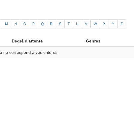
M
N
O
P
Q
R
S
T
U
V
W
X
Y
Z
Degré d'attente
Genres
u ne correspond à vos critères.