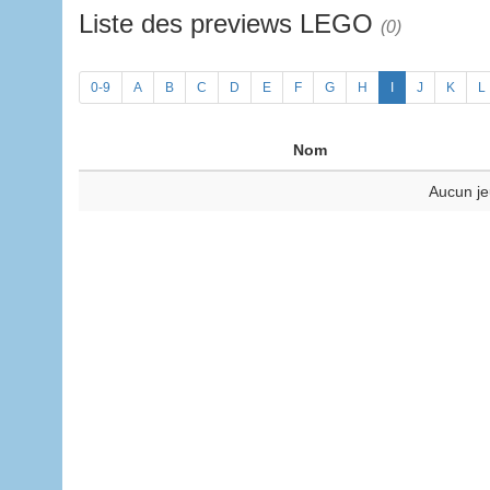
Liste des previews LEGO
(0)
0-9
A
B
C
D
E
F
G
H
I
J
K
L
Nom
Aucun je