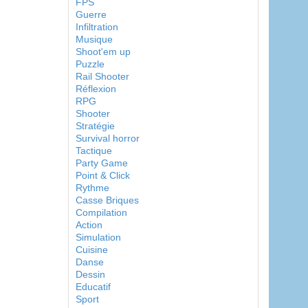
FPS
Guerre
Infiltration
Musique
Shoot'em up
Puzzle
Rail Shooter
Réflexion
RPG
Shooter
Stratégie
Survival horror
Tactique
Party Game
Point & Click
Rythme
Casse Briques
Compilation
Action
Simulation
Cuisine
Danse
Dessin
Educatif
Sport