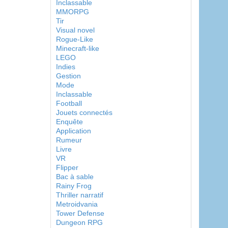
Inclassable
MMORPG
Tir
Visual novel
Rogue-Like
Minecraft-like
LEGO
Indies
Gestion
Mode
Inclassable
Football
Jouets connectés
Enquête
Application
Rumeur
Livre
VR
Flipper
Bac à sable
Rainy Frog
Thriller narratif
Metroidvania
Tower Defense
Dungeon RPG