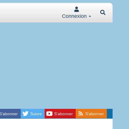
Connexion
S'abonner
Suivre
S'abonner
S'abonner