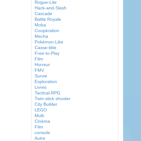
Rogue-Lite
Hack-and-Slash
Cascade
Battle Royale
Moba
Coopération
Mecha
Pokémon-Like
Casse-tête
Free-to-Play
Film
Horreur
FMV
Survie
Exploration
Livres
Tactical-RPG
Twin-stick shooter
City Builder
LEGO
Multi
Cinéma
Film
console
Autre