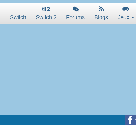
s
Switch
Switch 2
Forums
Blogs
Jeux