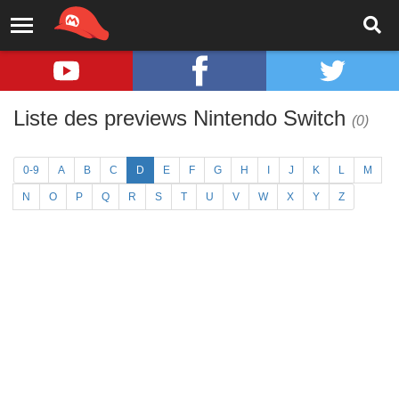
Liste des previews Nintendo Switch
(0)
0-9
A
B
C
D
E
F
G
H
I
J
K
L
M
N
O
P
Q
R
S
T
U
V
W
X
Y
Z