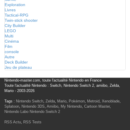
Exploration
Livres
Tactical-RPG
Twin-stick shooter
City Builder
LEGO
Multi
Cinéma
Film
console
Autre
Deck Builder
Jeu de plateau
Nintendo-master.com, toute l'actualité Nintendo en France
Toute l'actualité Nintendo : Switch, Nintendo Switch 2, amiibo, Zelda,
Mario - 2003-2026
Tags :
Nintendo Switch
,
Zelda
,
Mario
,
Pokémon
,
Metroid
,
Xenoblade
,
Splatoon
,
Nintendo 3DS
,
Amiibo
,
My Nintendo
,
Cartoon Master
,
Nintendo Labo
Nintendo Switch 2
RSS Actu
,
RSS Tests