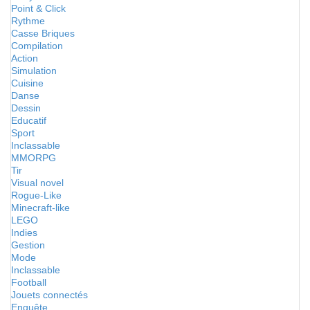
Point & Click
Rythme
Casse Briques
Compilation
Action
Simulation
Cuisine
Danse
Dessin
Educatif
Sport
Inclassable
MMORPG
Tir
Visual novel
Rogue-Like
Minecraft-like
LEGO
Indies
Gestion
Mode
Inclassable
Football
Jouets connectés
Enquête