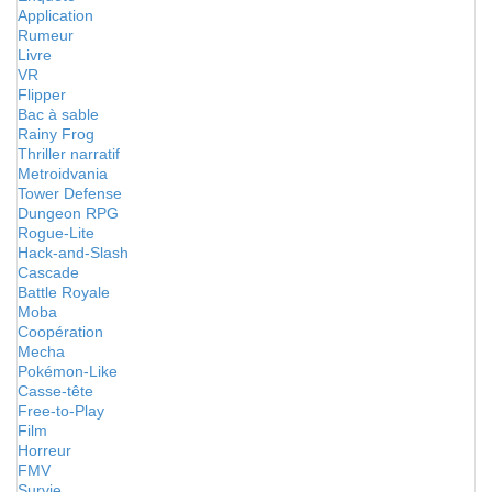
Application
Rumeur
Livre
VR
Flipper
Bac à sable
Rainy Frog
Thriller narratif
Metroidvania
Tower Defense
Dungeon RPG
Rogue-Lite
Hack-and-Slash
Cascade
Battle Royale
Moba
Coopération
Mecha
Pokémon-Like
Casse-tête
Free-to-Play
Film
Horreur
FMV
Survie