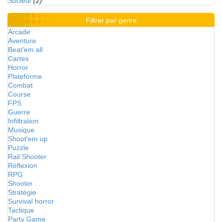
Société
(2)
Filtrer par genre
Arcade
Aventure
Beat'em all
Cartes
Horror
Plateforme
Combat
Course
FPS
Guerre
Infiltration
Musique
Shoot'em up
Puzzle
Rail Shooter
Réflexion
RPG
Shooter
Stratégie
Survival horror
Tactique
Party Game