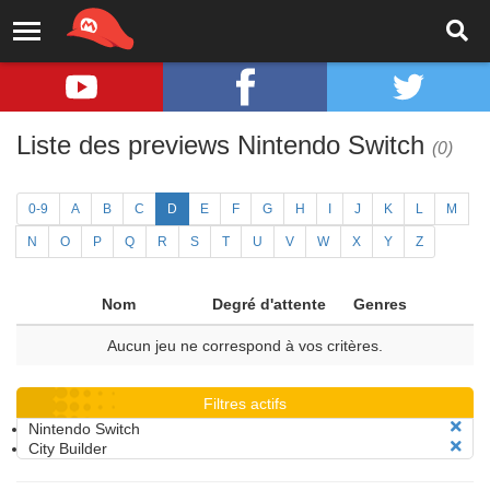
Liste des previews Nintendo Switch
(0)
0-9
A
B
C
D
E
F
G
H
I
J
K
L
M
N
O
P
Q
R
S
T
U
V
W
X
Y
Z
Nom
Degré d'attente
Genres
Aucun jeu ne correspond à vos critères.
Filtres actifs
Nintendo Switch
City Builder