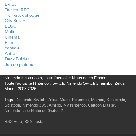
Livres
Tactical-RPG
Twin-stick shooter
City Builder
LEGO
Multi
Cinéma
Film
console
Autre
Deck Builder
Jeu de plateau
Nintendo-master.com, toute l'actualité Nintendo en France
Toute l'actualité Nintendo : Switch, Nintendo Switch 2, amiibo, Zelda,
Mario - 2003-2026
Tags :
Nintendo Switch
,
Zelda
,
Mario
,
Pokémon
,
Metroid
,
Xenoblade
,
Splatoon
,
Nintendo 3DS
,
Amiibo
,
My Nintendo
,
Cartoon Master
,
Nintendo Labo
Nintendo Switch 2
RSS Actu
,
RSS Tests