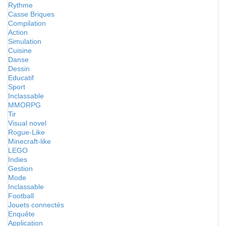
Rythme
Casse Briques
Compilation
Action
Simulation
Cuisine
Danse
Dessin
Educatif
Sport
Inclassable
MMORPG
Tir
Visual novel
Rogue-Like
Minecraft-like
LEGO
Indies
Gestion
Mode
Inclassable
Football
Jouets connectés
Enquête
Application