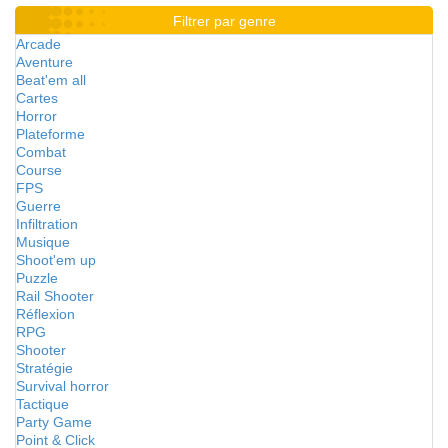
Filtrer par genre
Arcade
Aventure
Beat'em all
Cartes
Horror
Plateforme
Combat
Course
FPS
Guerre
Infiltration
Musique
Shoot'em up
Puzzle
Rail Shooter
Réflexion
RPG
Shooter
Stratégie
Survival horror
Tactique
Party Game
Point & Click