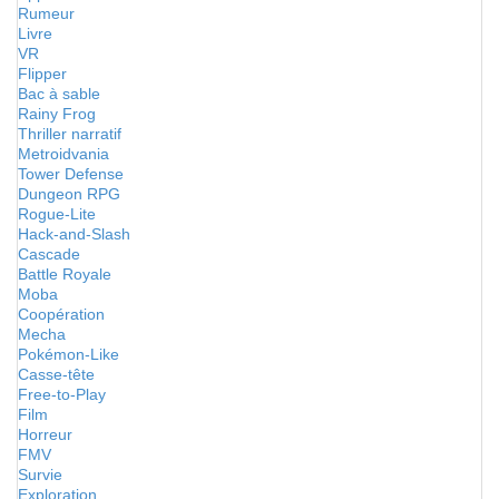
Rumeur
Livre
VR
Flipper
Bac à sable
Rainy Frog
Thriller narratif
Metroidvania
Tower Defense
Dungeon RPG
Rogue-Lite
Hack-and-Slash
Cascade
Battle Royale
Moba
Coopération
Mecha
Pokémon-Like
Casse-tête
Free-to-Play
Film
Horreur
FMV
Survie
Exploration