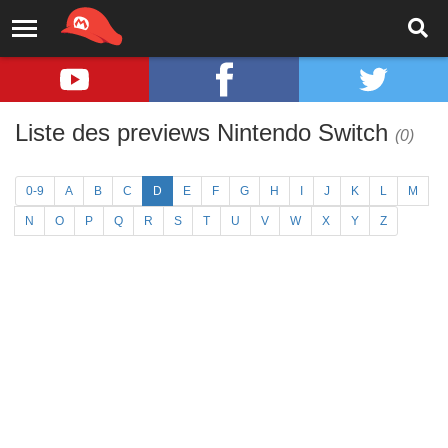
Liste des previews Nintendo Switch
(0)
0-9
A
B
C
D
E
F
G
H
I
J
K
L
M
N
O
P
Q
R
S
T
U
V
W
X
Y
Z