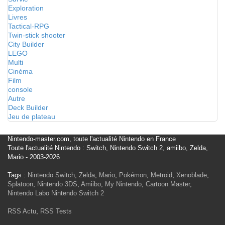
Exploration
Livres
Tactical-RPG
Twin-stick shooter
City Builder
LEGO
Multi
Cinéma
Film
console
Autre
Deck Builder
Jeu de plateau
Nintendo-master.com, toute l'actualité Nintendo en France
Toute l'actualité Nintendo : Switch, Nintendo Switch 2, amiibo, Zelda,
Mario - 2003-2026
Tags :
Nintendo Switch
,
Zelda
,
Mario
,
Pokémon
,
Metroid
,
Xenoblade
,
Splatoon
,
Nintendo 3DS
,
Amiibo
,
My Nintendo
,
Cartoon Master
,
Nintendo Labo
Nintendo Switch 2
RSS Actu
,
RSS Tests