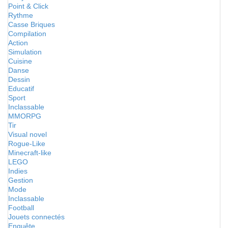
Point & Click
Rythme
Casse Briques
Compilation
Action
Simulation
Cuisine
Danse
Dessin
Educatif
Sport
Inclassable
MMORPG
Tir
Visual novel
Rogue-Like
Minecraft-like
LEGO
Indies
Gestion
Mode
Inclassable
Football
Jouets connectés
Enquête