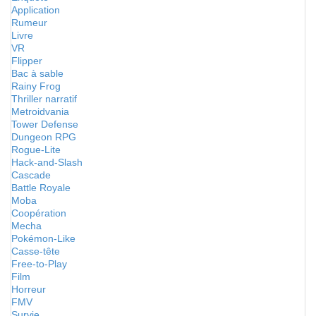
Application
Rumeur
Livre
VR
Flipper
Bac à sable
Rainy Frog
Thriller narratif
Metroidvania
Tower Defense
Dungeon RPG
Rogue-Lite
Hack-and-Slash
Cascade
Battle Royale
Moba
Coopération
Mecha
Pokémon-Like
Casse-tête
Free-to-Play
Film
Horreur
FMV
Survie