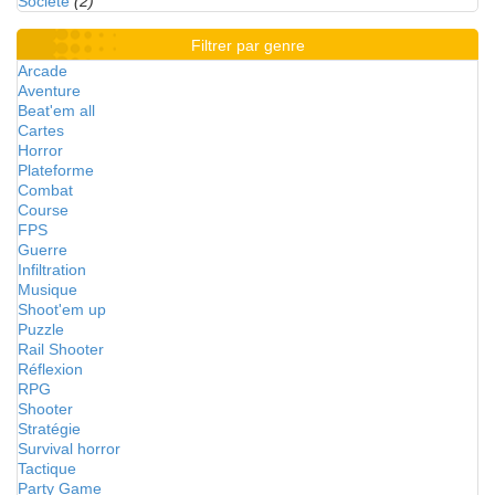
Société
(2)
Filtrer par genre
Arcade
Aventure
Beat'em all
Cartes
Horror
Plateforme
Combat
Course
FPS
Guerre
Infiltration
Musique
Shoot'em up
Puzzle
Rail Shooter
Réflexion
RPG
Shooter
Stratégie
Survival horror
Tactique
Party Game