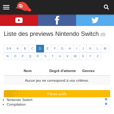
Liste des previews Nintendo Switch
(0)
0-9
A
B
C
D
E
F
G
H
I
J
K
L
M
N
O
P
Q
R
S
T
U
V
W
X
Y
Z
Nom
Degré d'attente
Genres
Aucun jeu ne correspond à vos critères.
Filtres actifs
Nintendo Switch
Compilation