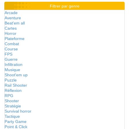
Filtrer par genre
Arcade
Aventure
Beat'em all
Cartes
Horror
Plateforme
Combat
Course
FPS
Guerre
Infiltration
Musique
Shoot'em up
Puzzle
Rail Shooter
Réflexion
RPG
Shooter
Stratégie
Survival horror
Tactique
Party Game
Point & Click