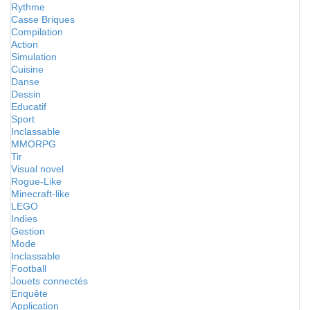
Rythme
Casse Briques
Compilation
Action
Simulation
Cuisine
Danse
Dessin
Educatif
Sport
Inclassable
MMORPG
Tir
Visual novel
Rogue-Like
Minecraft-like
LEGO
Indies
Gestion
Mode
Inclassable
Football
Jouets connectés
Enquête
Application