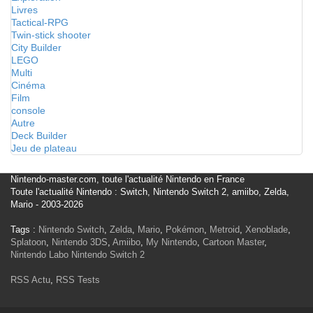
Livres
Tactical-RPG
Twin-stick shooter
City Builder
LEGO
Multi
Cinéma
Film
console
Autre
Deck Builder
Jeu de plateau
Nintendo-master.com, toute l'actualité Nintendo en France
Toute l'actualité Nintendo : Switch, Nintendo Switch 2, amiibo, Zelda,
Mario - 2003-2026
Tags :
Nintendo Switch
,
Zelda
,
Mario
,
Pokémon
,
Metroid
,
Xenoblade
,
Splatoon
,
Nintendo 3DS
,
Amiibo
,
My Nintendo
,
Cartoon Master
,
Nintendo Labo
Nintendo Switch 2
RSS Actu
,
RSS Tests