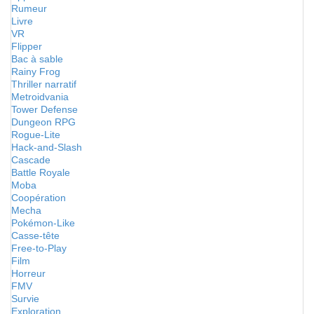
Rumeur
Livre
VR
Flipper
Bac à sable
Rainy Frog
Thriller narratif
Metroidvania
Tower Defense
Dungeon RPG
Rogue-Lite
Hack-and-Slash
Cascade
Battle Royale
Moba
Coopération
Mecha
Pokémon-Like
Casse-tête
Free-to-Play
Film
Horreur
FMV
Survie
Exploration