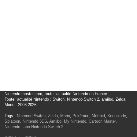
Nintendo-master.com, toute l'actualité Nintendo en France
Toute l'actualité Nintendo : Switch, Nintendo Switch 2, amiibo, Zelda,
Mario - 2003-2026
Tags :
Nintendo Switch
,
Zelda
,
Mario
,
Pokémon
,
Metroid
,
Xenoblade
,
Splatoon
,
Nintendo 3DS
,
Amiibo
,
My Nintendo
,
Cartoon Master
,
Nintendo Labo
Nintendo Switch 2