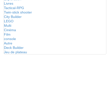
Livres
Tactical-RPG
Twin-stick shooter
City Builder
LEGO
Multi
Cinéma
Film
console
Autre
Deck Builder
Jeu de plateau