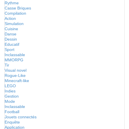
Rythme
Casse Briques
Compilation
Action
Simulation
Cuisine
Danse
Dessin
Educatif
Sport
Inclassable
MMORPG
Tir
Visual novel
Rogue-Like
Minecraft-like
LEGO
Indies
Gestion
Mode
Inclassable
Football
Jouets connectés
Enquête
Application