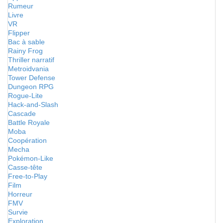
Rumeur
Livre
VR
Flipper
Bac à sable
Rainy Frog
Thriller narratif
Metroidvania
Tower Defense
Dungeon RPG
Rogue-Lite
Hack-and-Slash
Cascade
Battle Royale
Moba
Coopération
Mecha
Pokémon-Like
Casse-tête
Free-to-Play
Film
Horreur
FMV
Survie
Exploration