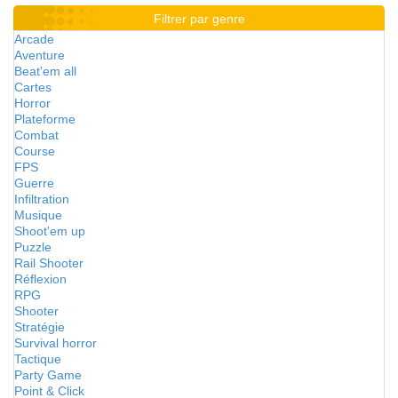
Filtrer par genre
Arcade
Aventure
Beat'em all
Cartes
Horror
Plateforme
Combat
Course
FPS
Guerre
Infiltration
Musique
Shoot'em up
Puzzle
Rail Shooter
Réflexion
RPG
Shooter
Stratégie
Survival horror
Tactique
Party Game
Point & Click