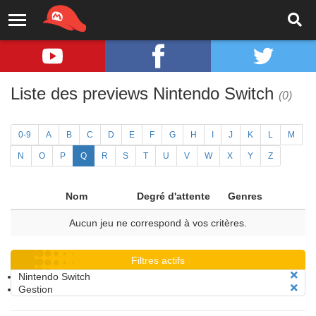
Liste des previews Nintendo Switch
(0)
0-9
A
B
C
D
E
F
G
H
I
J
K
L
M
N
O
P
Q
R
S
T
U
V
W
X
Y
Z
Nom
Degré d'attente
Genres
Aucun jeu ne correspond à vos critères.
Filtres actifs
Nintendo Switch
Gestion