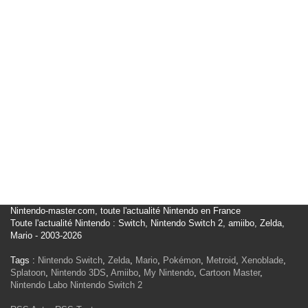
Nintendo-master.com, toute l'actualité Nintendo en France
Toute l'actualité Nintendo : Switch, Nintendo Switch 2, amiibo, Zelda,
Mario - 2003-2026
Tags :
Nintendo Switch
,
Zelda
,
Mario
,
Pokémon
,
Metroid
,
Xenoblade
,
Splatoon
,
Nintendo 3DS
,
Amiibo
,
My Nintendo
,
Cartoon Master
,
Nintendo Labo
Nintendo Switch 2