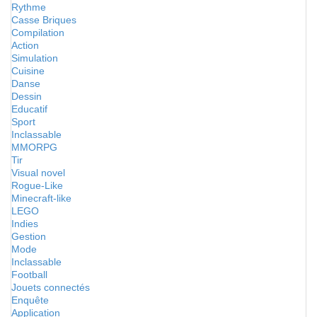
Rythme
Casse Briques
Compilation
Action
Simulation
Cuisine
Danse
Dessin
Educatif
Sport
Inclassable
MMORPG
Tir
Visual novel
Rogue-Like
Minecraft-like
LEGO
Indies
Gestion
Mode
Inclassable
Football
Jouets connectés
Enquête
Application