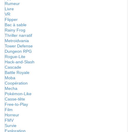
Rumeur
Livre
VR
Flipper
Bac à sable
Rainy Frog
Thriller narratif
Metroidvania
Tower Defense
Dungeon RPG
Rogue-Lite
Hack-and-Slash
Cascade
Battle Royale
Moba
Coopération
Mecha
Pokémon-Like
Casse-tête
Free-to-Play
Film
Horreur
FMV
Survie
Exploration