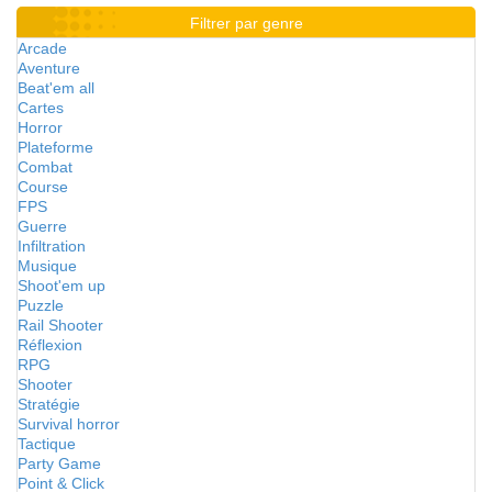
Filtrer par genre
Arcade
Aventure
Beat'em all
Cartes
Horror
Plateforme
Combat
Course
FPS
Guerre
Infiltration
Musique
Shoot'em up
Puzzle
Rail Shooter
Réflexion
RPG
Shooter
Stratégie
Survival horror
Tactique
Party Game
Point & Click