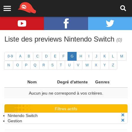
Liste des previews Nintendo Switch
(0)
0-9
A
B
C
D
E
F
G
H
I
J
K
L
M
N
O
P
Q
R
S
T
U
V
W
X
Y
Z
Nom
Degré d'attente
Genres
Aucun jeu ne correspond à vos critères.
Filtres actifs
Nintendo Switch
Gestion