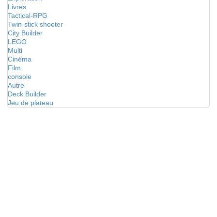
Livres
Tactical-RPG
Twin-stick shooter
City Builder
LEGO
Multi
Cinéma
Film
console
Autre
Deck Builder
Jeu de plateau