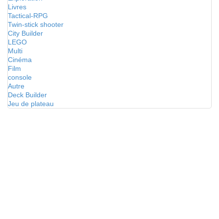
Livres
Tactical-RPG
Twin-stick shooter
City Builder
LEGO
Multi
Cinéma
Film
console
Autre
Deck Builder
Jeu de plateau