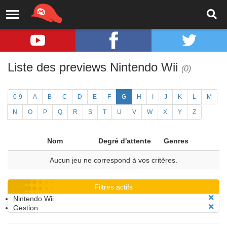
Liste des previews Nintendo Wii
(0)
0-9
A
B
C
D
E
F
G
H
I
J
K
L
M
N
O
P
Q
R
S
T
U
V
W
X
Y
Z
Nom
Degré d'attente
Genres
Aucun jeu ne correspond à vos critères.
Filtres actifs
Nintendo Wii
Gestion