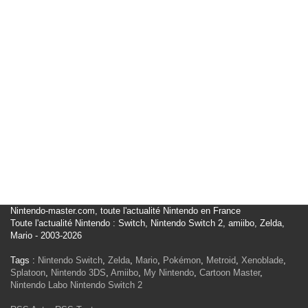
Nintendo-master.com, toute l'actualité Nintendo en France
Toute l'actualité Nintendo : Switch, Nintendo Switch 2, amiibo, Zelda,
Mario - 2003-2026
Tags :
Nintendo Switch
,
Zelda
,
Mario
,
Pokémon
,
Metroid
,
Xenoblade
,
Splatoon
,
Nintendo 3DS
,
Amiibo
,
My Nintendo
,
Cartoon Master
,
Nintendo Labo
Nintendo Switch 2