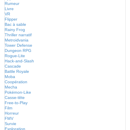
Rumeur
Livre
VR
Flipper
Bac à sable
Rainy Frog
Thriller narratif
Metroidvania
Tower Defense
Dungeon RPG
Rogue-Lite
Hack-and-Slash
Cascade
Battle Royale
Moba
Coopération
Mecha
Pokémon-Like
Casse-tête
Free-to-Play
Film
Horreur
FMV
Survie
Exploration