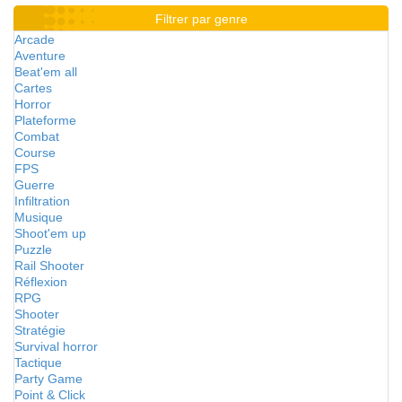
Filtrer par genre
Arcade
Aventure
Beat'em all
Cartes
Horror
Plateforme
Combat
Course
FPS
Guerre
Infiltration
Musique
Shoot'em up
Puzzle
Rail Shooter
Réflexion
RPG
Shooter
Stratégie
Survival horror
Tactique
Party Game
Point & Click