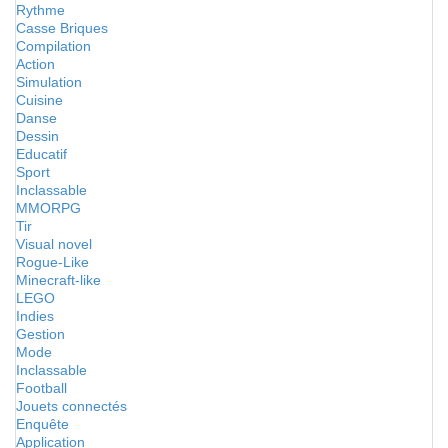
Rythme
Casse Briques
Compilation
Action
Simulation
Cuisine
Danse
Dessin
Educatif
Sport
Inclassable
MMORPG
Tir
Visual novel
Rogue-Like
Minecraft-like
LEGO
Indies
Gestion
Mode
Inclassable
Football
Jouets connectés
Enquête
Application