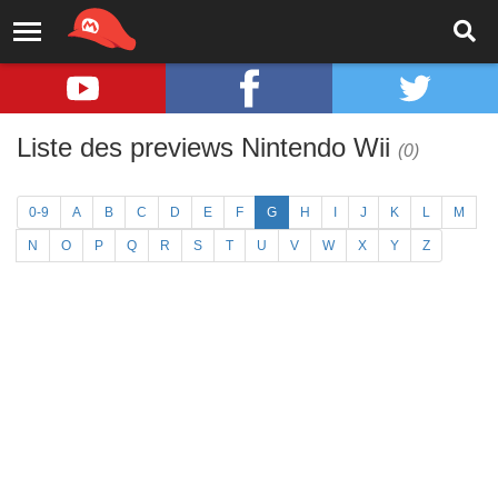
Liste des previews Nintendo Wii
(0)
0-9
A
B
C
D
E
F
G
H
I
J
K
L
M
N
O
P
Q
R
S
T
U
V
W
X
Y
Z