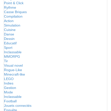
Point & Click
Rythme
Casse Briques
Compilation
Action
Simulation
Cuisine
Danse
Dessin
Educatif
Sport
Inclassable
MMORPG
Tir
Visual novel
Rogue-Like
Minecraft-like
LEGO
Indies
Gestion
Mode
Inclassable
Football
Jouets connectés
Enquête