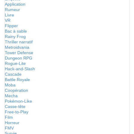
Application
Rumeur
Livre
VR
Flipper
Bac à sable
Rainy Frog
Thriller narratif
Metroidvania
Tower Defense
Dungeon RPG
Rogue-Lite
Hack-and-Slash
Cascade
Battle Royale
Moba
Coopération
Mecha
Pokémon-Like
Casse-tête
Free-to-Play
Film
Horreur
FMV
Survie