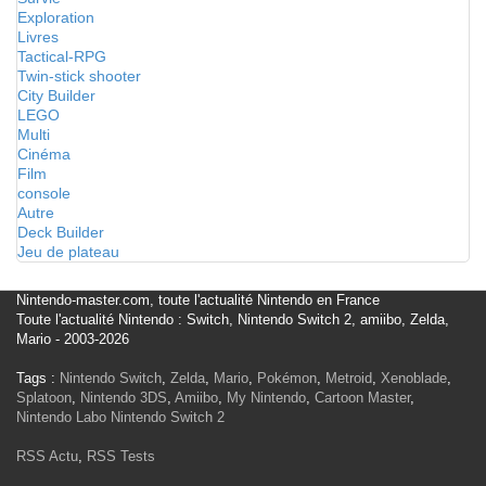
Exploration
Livres
Tactical-RPG
Twin-stick shooter
City Builder
LEGO
Multi
Cinéma
Film
console
Autre
Deck Builder
Jeu de plateau
Nintendo-master.com, toute l'actualité Nintendo en France
Toute l'actualité Nintendo : Switch, Nintendo Switch 2, amiibo, Zelda,
Mario - 2003-2026
Tags :
Nintendo Switch
,
Zelda
,
Mario
,
Pokémon
,
Metroid
,
Xenoblade
,
Splatoon
,
Nintendo 3DS
,
Amiibo
,
My Nintendo
,
Cartoon Master
,
Nintendo Labo
Nintendo Switch 2
RSS Actu
,
RSS Tests