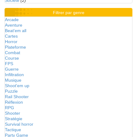
Société
(2)
Filtrer par genre
Arcade
Aventure
Beat'em all
Cartes
Horror
Plateforme
Combat
Course
FPS
Guerre
Infiltration
Musique
Shoot'em up
Puzzle
Rail Shooter
Réflexion
RPG
Shooter
Stratégie
Survival horror
Tactique
Party Game