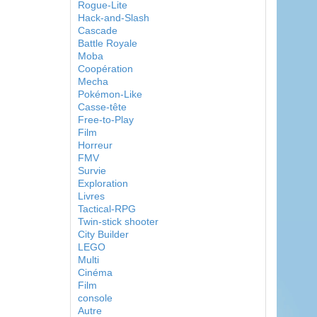
Rogue-Lite
Hack-and-Slash
Cascade
Battle Royale
Moba
Coopération
Mecha
Pokémon-Like
Casse-tête
Free-to-Play
Film
Horreur
FMV
Survie
Exploration
Livres
Tactical-RPG
Twin-stick shooter
City Builder
LEGO
Multi
Cinéma
Film
console
Autre