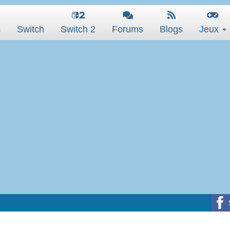
s
Switch
Switch 2
Forums
Blogs
Jeux