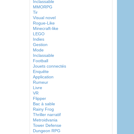
Inclassable
MMORPG
Tir
Visual novel
Rogue-Like
Minecraft-like
LEGO
Indies
Gestion
Mode
Inclassable
Football
Jouets connectés
Enquête
Application
Rumeur
Livre
VR
Flipper
Bac à sable
Rainy Frog
Thriller narratif
Metroidvania
Tower Defense
Dungeon RPG