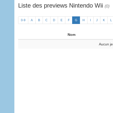
Liste des previews Nintendo Wii
(0)
0-9
A
B
C
D
E
F
G
H
I
J
K
L
Nom
Aucun je