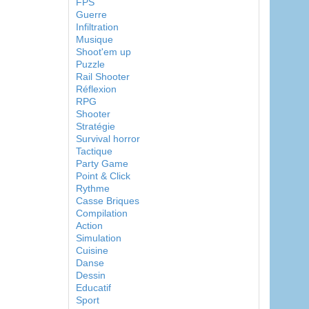
FPS
Guerre
Infiltration
Musique
Shoot'em up
Puzzle
Rail Shooter
Réflexion
RPG
Shooter
Stratégie
Survival horror
Tactique
Party Game
Point & Click
Rythme
Casse Briques
Compilation
Action
Simulation
Cuisine
Danse
Dessin
Educatif
Sport