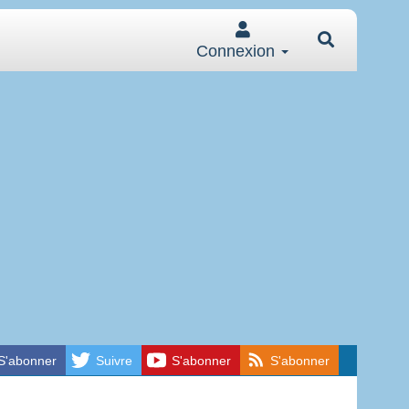
Connexion
S'abonner
Suivre
S'abonner
S'abonner