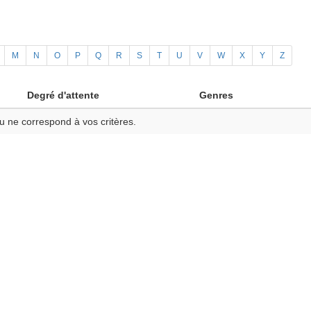
M
N
O
P
Q
R
S
T
U
V
W
X
Y
Z
Degré d'attente
Genres
u ne correspond à vos critères.