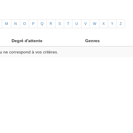
M
N
O
P
Q
R
S
T
U
V
W
X
Y
Z
Degré d'attente
Genres
u ne correspond à vos critères.