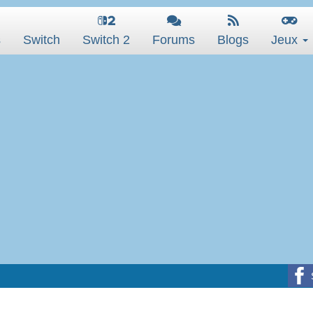
s
Switch
Switch 2
Forums
Blogs
Jeux