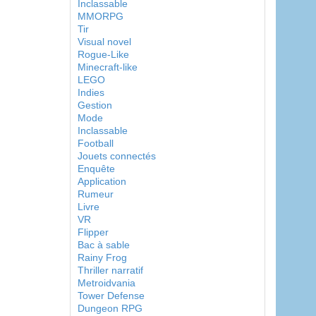
Inclassable
MMORPG
Tir
Visual novel
Rogue-Like
Minecraft-like
LEGO
Indies
Gestion
Mode
Inclassable
Football
Jouets connectés
Enquête
Application
Rumeur
Livre
VR
Flipper
Bac à sable
Rainy Frog
Thriller narratif
Metroidvania
Tower Defense
Dungeon RPG