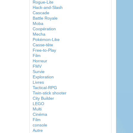
Rogue-Lite
Hack-and-Slash
Cascade
Battle Royale
Moba
Coopération
Mecha
Pokémon-Like
Casse-tête
Free-to-Play
Film
Horreur
FMV
Survie
Exploration
Livres
Tactical-RPG
Twin-stick shooter
City Builder
LEGO
Multi
Cinéma
Film
console
Autre