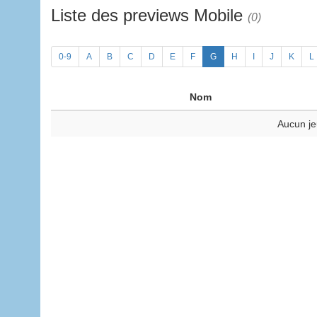
Liste des previews Mobile
(0)
0-9
A
B
C
D
E
F
G
H
I
J
K
L
Nom
Aucun je