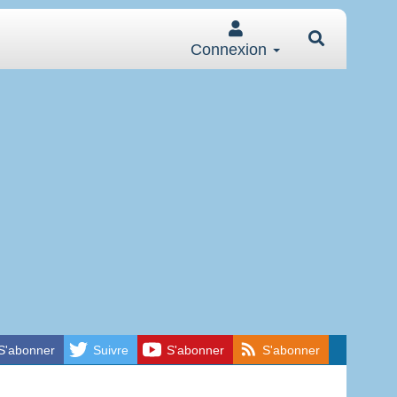
Connexion
S'abonner
Suivre
S'abonner
S'abonner