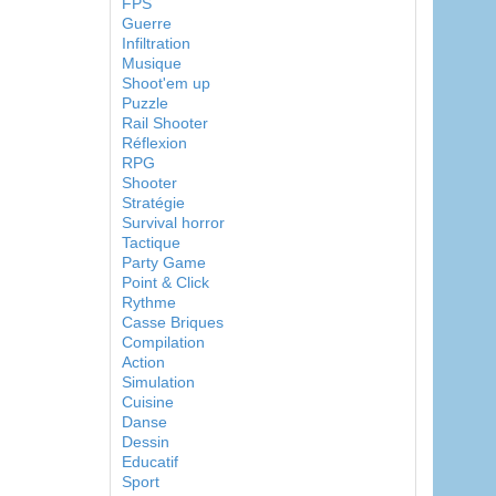
FPS
Guerre
Infiltration
Musique
Shoot'em up
Puzzle
Rail Shooter
Réflexion
RPG
Shooter
Stratégie
Survival horror
Tactique
Party Game
Point & Click
Rythme
Casse Briques
Compilation
Action
Simulation
Cuisine
Danse
Dessin
Educatif
Sport