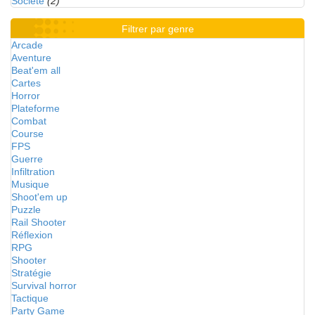
Société
(2)
Filtrer par genre
Arcade
Aventure
Beat'em all
Cartes
Horror
Plateforme
Combat
Course
FPS
Guerre
Infiltration
Musique
Shoot'em up
Puzzle
Rail Shooter
Réflexion
RPG
Shooter
Stratégie
Survival horror
Tactique
Party Game