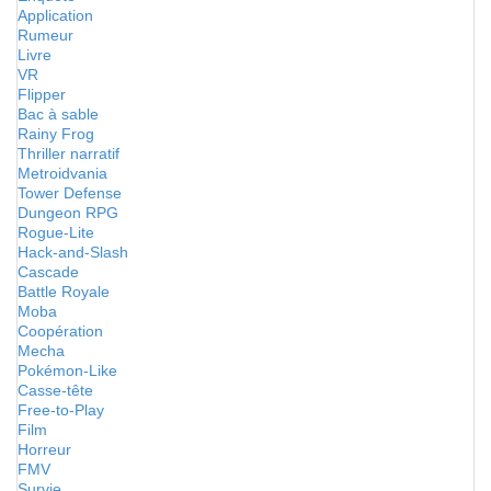
Application
Rumeur
Livre
VR
Flipper
Bac à sable
Rainy Frog
Thriller narratif
Metroidvania
Tower Defense
Dungeon RPG
Rogue-Lite
Hack-and-Slash
Cascade
Battle Royale
Moba
Coopération
Mecha
Pokémon-Like
Casse-tête
Free-to-Play
Film
Horreur
FMV
Survie