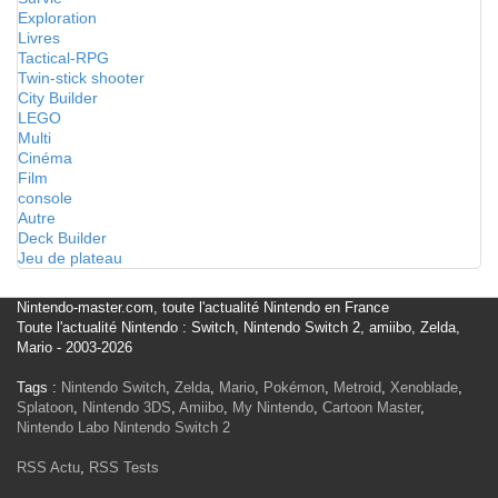
Exploration
Livres
Tactical-RPG
Twin-stick shooter
City Builder
LEGO
Multi
Cinéma
Film
console
Autre
Deck Builder
Jeu de plateau
Nintendo-master.com, toute l'actualité Nintendo en France
Toute l'actualité Nintendo : Switch, Nintendo Switch 2, amiibo, Zelda,
Mario - 2003-2026
Tags :
Nintendo Switch
,
Zelda
,
Mario
,
Pokémon
,
Metroid
,
Xenoblade
,
Splatoon
,
Nintendo 3DS
,
Amiibo
,
My Nintendo
,
Cartoon Master
,
Nintendo Labo
Nintendo Switch 2
RSS Actu
,
RSS Tests