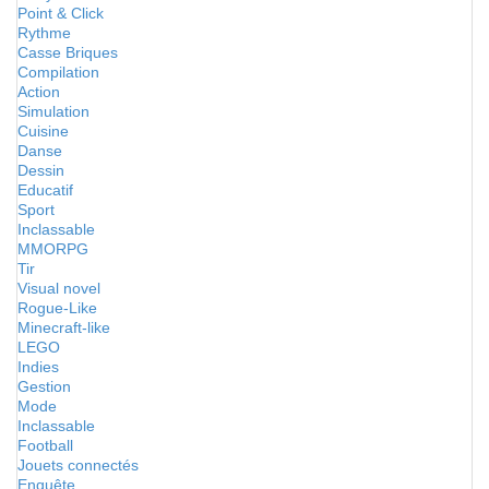
Point & Click
Rythme
Casse Briques
Compilation
Action
Simulation
Cuisine
Danse
Dessin
Educatif
Sport
Inclassable
MMORPG
Tir
Visual novel
Rogue-Like
Minecraft-like
LEGO
Indies
Gestion
Mode
Inclassable
Football
Jouets connectés
Enquête