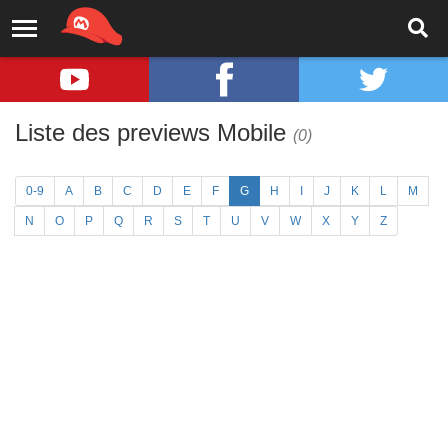
Liste des previews Mobile
(0)
0-9
A
B
C
D
E
F
G
H
I
J
K
L
M
N
O
P
Q
R
S
T
U
V
W
X
Y
Z