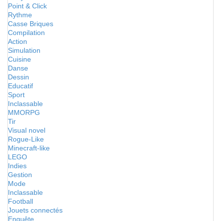
Point & Click
Rythme
Casse Briques
Compilation
Action
Simulation
Cuisine
Danse
Dessin
Educatif
Sport
Inclassable
MMORPG
Tir
Visual novel
Rogue-Like
Minecraft-like
LEGO
Indies
Gestion
Mode
Inclassable
Football
Jouets connectés
Enquête