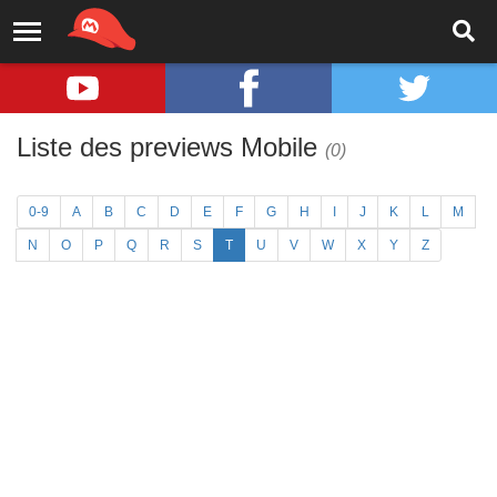
Liste des previews Mobile
(0)
0-9
A
B
C
D
E
F
G
H
I
J
K
L
M
N
O
P
Q
R
S
T
U
V
W
X
Y
Z