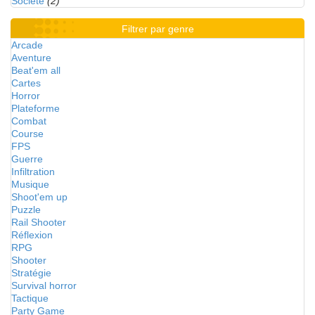
Société
(2)
Filtrer par genre
Arcade
Aventure
Beat'em all
Cartes
Horror
Plateforme
Combat
Course
FPS
Guerre
Infiltration
Musique
Shoot'em up
Puzzle
Rail Shooter
Réflexion
RPG
Shooter
Stratégie
Survival horror
Tactique
Party Game