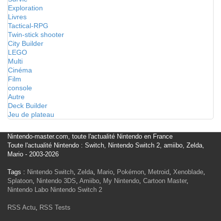
Exploration
Livres
Tactical-RPG
Twin-stick shooter
City Builder
LEGO
Multi
Cinéma
Film
console
Autre
Deck Builder
Jeu de plateau
Nintendo-master.com, toute l'actualité Nintendo en France
Toute l'actualité Nintendo : Switch, Nintendo Switch 2, amiibo, Zelda,
Mario - 2003-2026
Tags :
Nintendo Switch
,
Zelda
,
Mario
,
Pokémon
,
Metroid
,
Xenoblade
,
Splatoon
,
Nintendo 3DS
,
Amiibo
,
My Nintendo
,
Cartoon Master
,
Nintendo Labo
Nintendo Switch 2
RSS Actu
,
RSS Tests