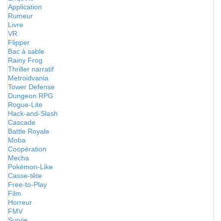
Application
Rumeur
Livre
VR
Flipper
Bac à sable
Rainy Frog
Thriller narratif
Metroidvania
Tower Defense
Dungeon RPG
Rogue-Lite
Hack-and-Slash
Cascade
Battle Royale
Moba
Coopération
Mecha
Pokémon-Like
Casse-tête
Free-to-Play
Film
Horreur
FMV
Survie