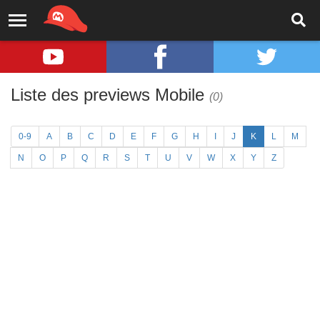
Liste des previews Mobile
(0)
0-9
A
B
C
D
E
F
G
H
I
J
K
L
M
N
O
P
Q
R
S
T
U
V
W
X
Y
Z