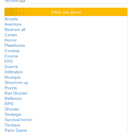
Société
(2)
Filtrer par genre
Arcade
Aventure
Beat'em all
Cartes
Horror
Plateforme
Combat
Course
FPS
Guerre
Infiltration
Musique
Shoot'em up
Puzzle
Rail Shooter
Réflexion
RPG
Shooter
Stratégie
Survival horror
Tactique
Party Game