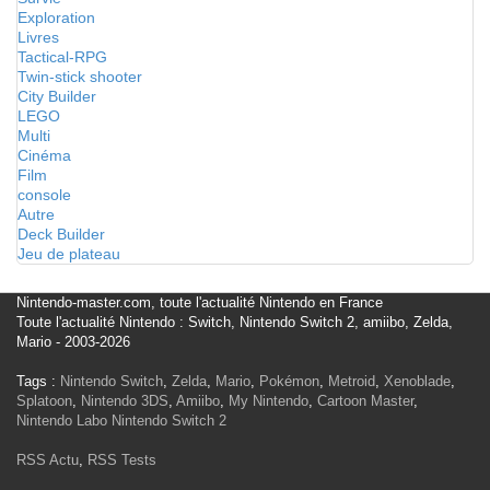
Exploration
Livres
Tactical-RPG
Twin-stick shooter
City Builder
LEGO
Multi
Cinéma
Film
console
Autre
Deck Builder
Jeu de plateau
Nintendo-master.com, toute l'actualité Nintendo en France
Toute l'actualité Nintendo : Switch, Nintendo Switch 2, amiibo, Zelda,
Mario - 2003-2026
Tags :
Nintendo Switch
,
Zelda
,
Mario
,
Pokémon
,
Metroid
,
Xenoblade
,
Splatoon
,
Nintendo 3DS
,
Amiibo
,
My Nintendo
,
Cartoon Master
,
Nintendo Labo
Nintendo Switch 2
RSS Actu
,
RSS Tests