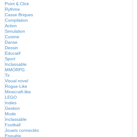
Point & Click
Rythme
Casse Briques
Compilation
Action
Simulation
Cuisine
Danse
Dessin
Educatif
Sport
Inclassable
MMORPG
Tir
Visual novel
Rogue-Like
Minecraft-like
LEGO
Indies
Gestion
Mode
Inclassable
Football
Jouets connectés
Enquête