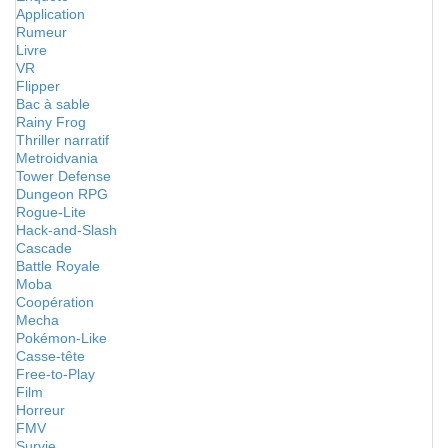
Application
Rumeur
Livre
VR
Flipper
Bac à sable
Rainy Frog
Thriller narratif
Metroidvania
Tower Defense
Dungeon RPG
Rogue-Lite
Hack-and-Slash
Cascade
Battle Royale
Moba
Coopération
Mecha
Pokémon-Like
Casse-tête
Free-to-Play
Film
Horreur
FMV
Survie