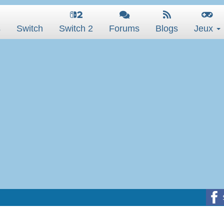
s
Switch
Switch 2
Forums
Blogs
Jeux