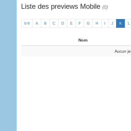
Liste des previews Mobile
(0)
0-9
A
B
C
D
E
F
G
H
I
J
K
L
Nom
Aucun je