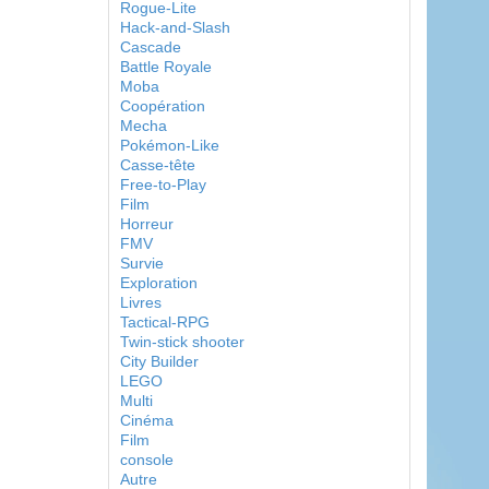
Rogue-Lite
Hack-and-Slash
Cascade
Battle Royale
Moba
Coopération
Mecha
Pokémon-Like
Casse-tête
Free-to-Play
Film
Horreur
FMV
Survie
Exploration
Livres
Tactical-RPG
Twin-stick shooter
City Builder
LEGO
Multi
Cinéma
Film
console
Autre