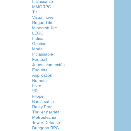
Inclassable
MMORPG
Tir
Visual novel
Rogue-Like
Minecraft-like
LEGO
Indies
Gestion
Mode
Inclassable
Football
Jouets connectés
Enquête
Application
Rumeur
Livre
VR
Flipper
Bac à sable
Rainy Frog
Thriller narratif
Metroidvania
Tower Defense
Dungeon RPG