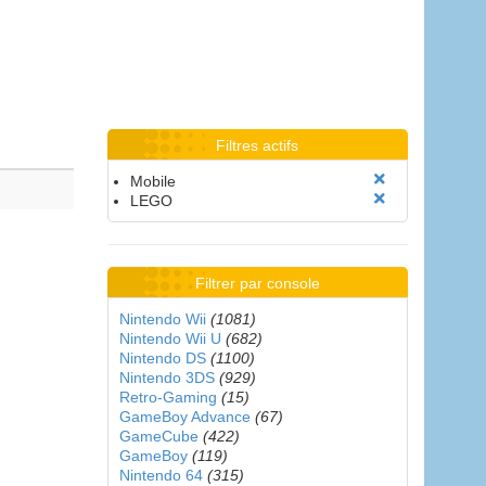
Filtres actifs
Mobile
LEGO
Filtrer par console
Nintendo Wii
(1081)
Nintendo Wii U
(682)
Nintendo DS
(1100)
Nintendo 3DS
(929)
Retro-Gaming
(15)
GameBoy Advance
(67)
GameCube
(422)
GameBoy
(119)
Nintendo 64
(315)