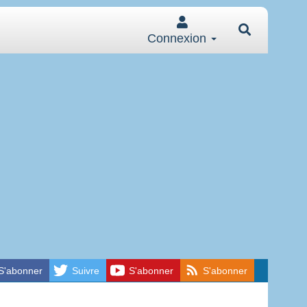
Connexion
S'abonner
Suivre
S'abonner
S'abonner