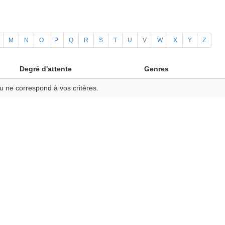
M
N
O
P
Q
R
S
T
U
V
W
X
Y
Z
Degré d'attente
Genres
u ne correspond à vos critères.