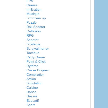
FPS
Guerre
Infiltration
Musique
Shoot'em up
Puzzle
Rail Shooter
Réflexion
RPG
Shooter
Stratégie
Survival horror
Tactique
Party Game
Point & Click
Rythme
Casse Briques
Compilation
Action
Simulation
Cuisine
Danse
Dessin
Educatif
Sport