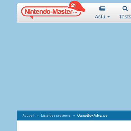
Actu
Test
Accueil
Liste des previews
GameBoy Advance