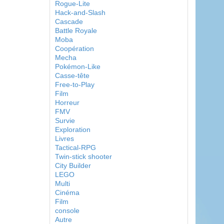
Rogue-Lite
Hack-and-Slash
Cascade
Battle Royale
Moba
Coopération
Mecha
Pokémon-Like
Casse-tête
Free-to-Play
Film
Horreur
FMV
Survie
Exploration
Livres
Tactical-RPG
Twin-stick shooter
City Builder
LEGO
Multi
Cinéma
Film
console
Autre