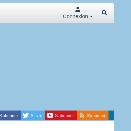
Connexion
S'abonner
Suivre
S'abonner
S'abonner