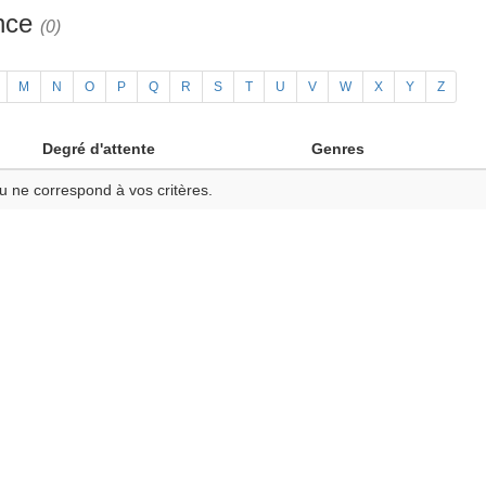
ance
(0)
M
N
O
P
Q
R
S
T
U
V
W
X
Y
Z
Degré d'attente
Genres
u ne correspond à vos critères.