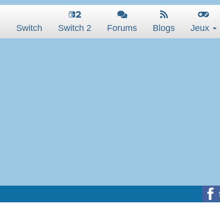
s
Switch
Switch 2
Forums
Blogs
Jeux