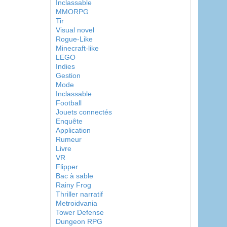
Inclassable
MMORPG
Tir
Visual novel
Rogue-Like
Minecraft-like
LEGO
Indies
Gestion
Mode
Inclassable
Football
Jouets connectés
Enquête
Application
Rumeur
Livre
VR
Flipper
Bac à sable
Rainy Frog
Thriller narratif
Metroidvania
Tower Defense
Dungeon RPG