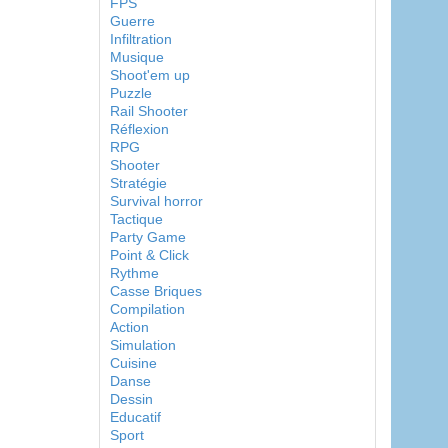
FPS
Guerre
Infiltration
Musique
Shoot'em up
Puzzle
Rail Shooter
Réflexion
RPG
Shooter
Stratégie
Survival horror
Tactique
Party Game
Point & Click
Rythme
Casse Briques
Compilation
Action
Simulation
Cuisine
Danse
Dessin
Educatif
Sport