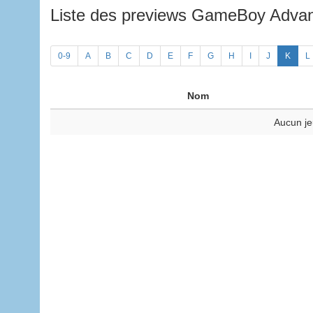
Liste des previews GameBoy Adv
0-9
A
B
C
D
E
F
G
H
I
J
K
L
Nom
Aucun je