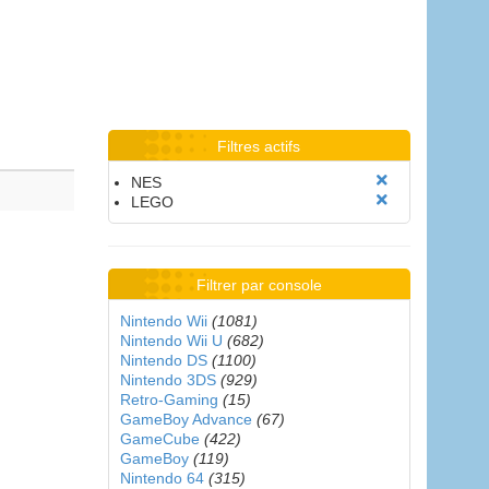
Filtres actifs
NES
LEGO
Filtrer par console
Nintendo Wii
(1081)
Nintendo Wii U
(682)
Nintendo DS
(1100)
Nintendo 3DS
(929)
Retro-Gaming
(15)
GameBoy Advance
(67)
GameCube
(422)
GameBoy
(119)
Nintendo 64
(315)