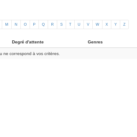
M
N
O
P
Q
R
S
T
U
V
W
X
Y
Z
Degré d'attente
Genres
u ne correspond à vos critères.