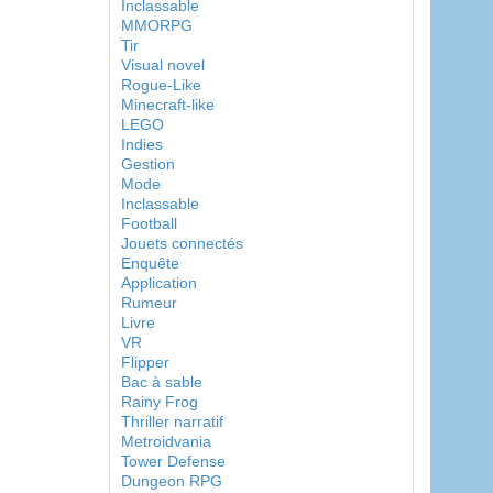
Inclassable
MMORPG
Tir
Visual novel
Rogue-Like
Minecraft-like
LEGO
Indies
Gestion
Mode
Inclassable
Football
Jouets connectés
Enquête
Application
Rumeur
Livre
VR
Flipper
Bac à sable
Rainy Frog
Thriller narratif
Metroidvania
Tower Defense
Dungeon RPG