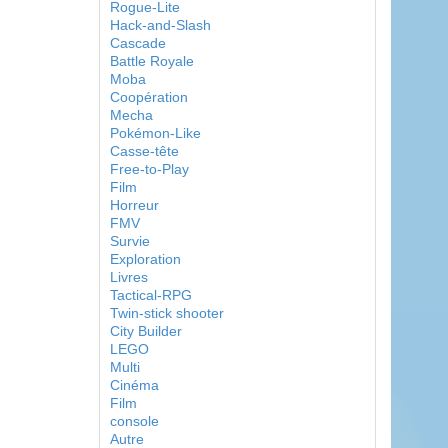
Rogue-Lite
Hack-and-Slash
Cascade
Battle Royale
Moba
Coopération
Mecha
Pokémon-Like
Casse-tête
Free-to-Play
Film
Horreur
FMV
Survie
Exploration
Livres
Tactical-RPG
Twin-stick shooter
City Builder
LEGO
Multi
Cinéma
Film
console
Autre