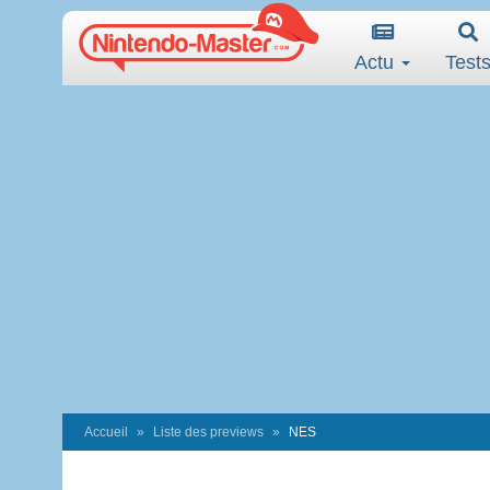
Actu
Test
Accueil
Liste des previews
NES