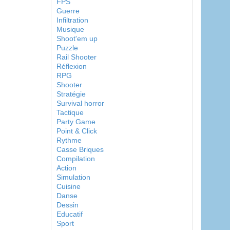
FPS
Guerre
Infiltration
Musique
Shoot'em up
Puzzle
Rail Shooter
Réflexion
RPG
Shooter
Stratégie
Survival horror
Tactique
Party Game
Point & Click
Rythme
Casse Briques
Compilation
Action
Simulation
Cuisine
Danse
Dessin
Educatif
Sport