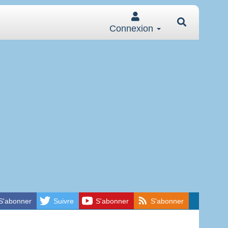
Connexion
S'abonner
Suivre
S'abonner
S'abonner