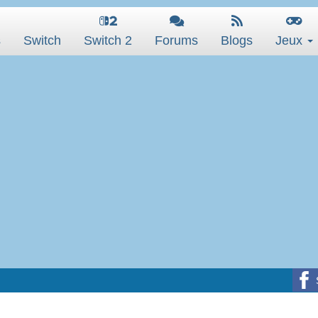
s
Switch
Switch 2
Forums
Blogs
Jeux