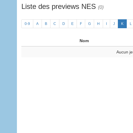
Liste des previews NES
(0)
0-9
A
B
C
D
E
F
G
H
I
J
K
L
Nom
Aucun je