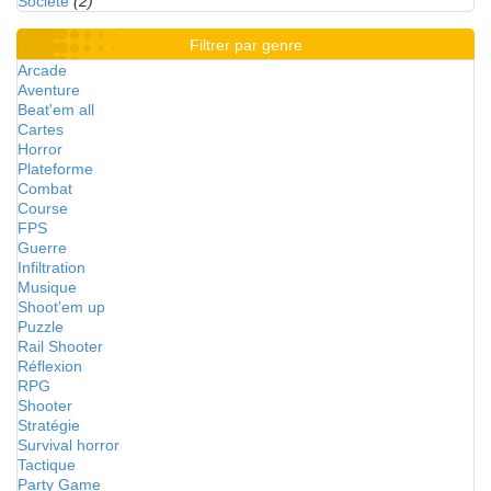
Société
(2)
Filtrer par genre
Arcade
Aventure
Beat'em all
Cartes
Horror
Plateforme
Combat
Course
FPS
Guerre
Infiltration
Musique
Shoot'em up
Puzzle
Rail Shooter
Réflexion
RPG
Shooter
Stratégie
Survival horror
Tactique
Party Game