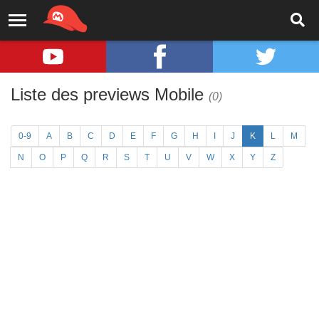
Liste des previews Mobile
(0)
0-9
A
B
C
D
E
F
G
H
I
J
K
L
M
N
O
P
Q
R
S
T
U
V
W
X
Y
Z