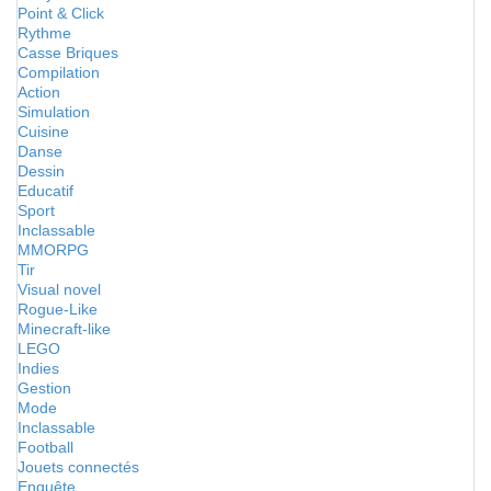
Point & Click
Rythme
Casse Briques
Compilation
Action
Simulation
Cuisine
Danse
Dessin
Educatif
Sport
Inclassable
MMORPG
Tir
Visual novel
Rogue-Like
Minecraft-like
LEGO
Indies
Gestion
Mode
Inclassable
Football
Jouets connectés
Enquête