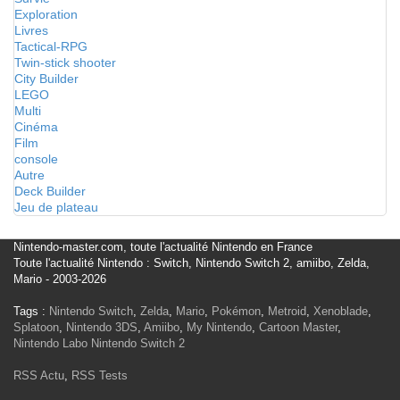
Exploration
Livres
Tactical-RPG
Twin-stick shooter
City Builder
LEGO
Multi
Cinéma
Film
console
Autre
Deck Builder
Jeu de plateau
Nintendo-master.com, toute l'actualité Nintendo en France
Toute l'actualité Nintendo : Switch, Nintendo Switch 2, amiibo, Zelda,
Mario - 2003-2026
Tags :
Nintendo Switch
,
Zelda
,
Mario
,
Pokémon
,
Metroid
,
Xenoblade
,
Splatoon
,
Nintendo 3DS
,
Amiibo
,
My Nintendo
,
Cartoon Master
,
Nintendo Labo
Nintendo Switch 2
RSS Actu
,
RSS Tests