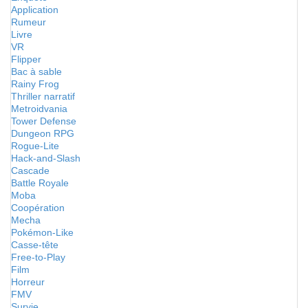
Application
Rumeur
Livre
VR
Flipper
Bac à sable
Rainy Frog
Thriller narratif
Metroidvania
Tower Defense
Dungeon RPG
Rogue-Lite
Hack-and-Slash
Cascade
Battle Royale
Moba
Coopération
Mecha
Pokémon-Like
Casse-tête
Free-to-Play
Film
Horreur
FMV
Survie