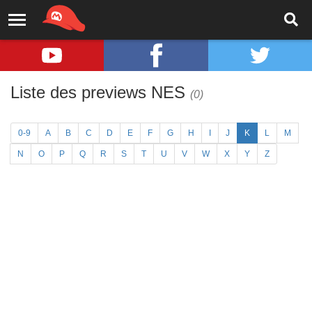
Liste des previews NES
(0)
0-9
A
B
C
D
E
F
G
H
I
J
K
L
M
N
O
P
Q
R
S
T
U
V
W
X
Y
Z