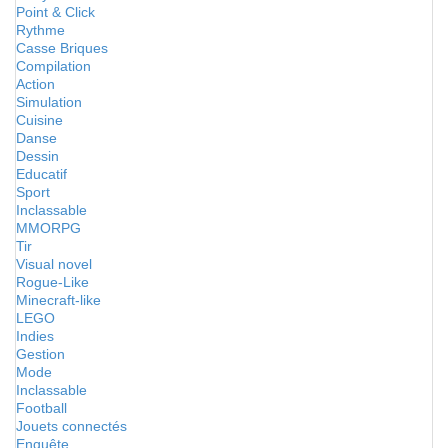
Point & Click
Rythme
Casse Briques
Compilation
Action
Simulation
Cuisine
Danse
Dessin
Educatif
Sport
Inclassable
MMORPG
Tir
Visual novel
Rogue-Like
Minecraft-like
LEGO
Indies
Gestion
Mode
Inclassable
Football
Jouets connectés
Enquête