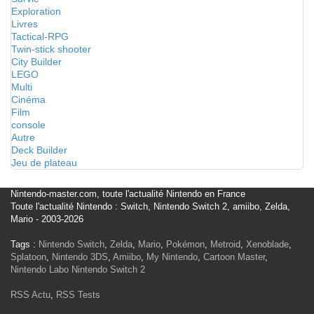
Exploration
Livres
Tactical-RPG
Twin-stick shooter
City Builder
LEGO
Multi
Cinéma
Film
console
Autre
Deck Builder
Jeu de plateau
Nintendo-master.com, toute l'actualité Nintendo en France
Toute l'actualité Nintendo : Switch, Nintendo Switch 2, amiibo, Zelda,
Mario - 2003-2026
Tags :
Nintendo Switch
,
Zelda
,
Mario
,
Pokémon
,
Metroid
,
Xenoblade
,
Splatoon
,
Nintendo 3DS
,
Amiibo
,
My Nintendo
,
Cartoon Master
,
Nintendo Labo
Nintendo Switch 2
RSS Actu
,
RSS Tests