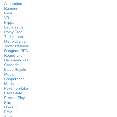
Application
Rumeur
Livre
VR
Flipper
Bac à sable
Rainy Frog
Thriller narratif
Metroidvania
Tower Defense
Dungeon RPG
Rogue-Lite
Hack-and-Slash
Cascade
Battle Royale
Moba
Coopération
Mecha
Pokémon-Like
Casse-tête
Free-to-Play
Film
Horreur
FMV
Survie