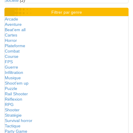
Société
(2)
Filtrer par genre
Arcade
Aventure
Beat'em all
Cartes
Horror
Plateforme
Combat
Course
FPS
Guerre
Infiltration
Musique
Shoot'em up
Puzzle
Rail Shooter
Réflexion
RPG
Shooter
Stratégie
Survival horror
Tactique
Party Game