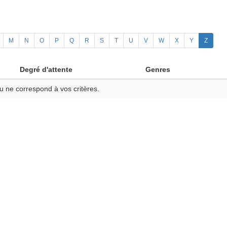
M
N
O
P
Q
R
S
T
U
V
W
X
Y
Z
Degré d'attente
Genres
u ne correspond à vos critères.