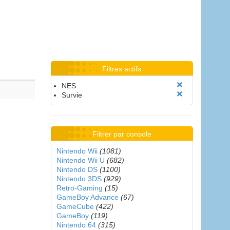
Filtres actifs
NES
Survie
Filtrer par console
Nintendo Wii
(1081)
Nintendo Wii U
(682)
Nintendo DS
(1100)
Nintendo 3DS
(929)
Retro-Gaming
(15)
GameBoy Advance
(67)
GameCube
(422)
GameBoy
(119)
Nintendo 64
(315)