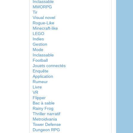
Inclassable
MMORPG
Tir
Visual novel
Rogue-Like
Minecraft-like
LEGO
Indies
Gestion
Mode
Inclassable
Football
Jouets connectés
Enquête
Application
Rumeur
Livre
VR
Flipper
Bac à sable
Rainy Frog
Thriller narratif
Metroidvania
Tower Defense
Dungeon RPG