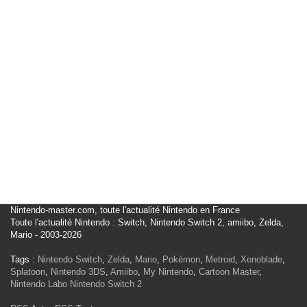
Nintendo-master.com, toute l'actualité Nintendo en France
Toute l'actualité Nintendo : Switch, Nintendo Switch 2, amiibo, Zelda,
Mario - 2003-2026
Tags :
Nintendo Switch
,
Zelda
,
Mario
,
Pokémon
,
Metroid
,
Xenoblade
,
Splatoon
,
Nintendo 3DS
,
Amiibo
,
My Nintendo
,
Cartoon Master
,
Nintendo Labo
Nintendo Switch 2