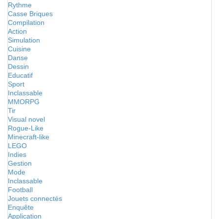
Rythme
Casse Briques
Compilation
Action
Simulation
Cuisine
Danse
Dessin
Educatif
Sport
Inclassable
MMORPG
Tir
Visual novel
Rogue-Like
Minecraft-like
LEGO
Indies
Gestion
Mode
Inclassable
Football
Jouets connectés
Enquête
Application