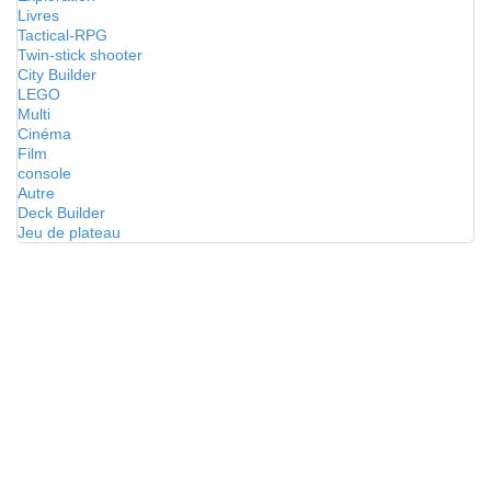
Livres
Tactical-RPG
Twin-stick shooter
City Builder
LEGO
Multi
Cinéma
Film
console
Autre
Deck Builder
Jeu de plateau