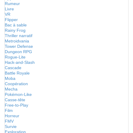
Rumeur
Livre
VR
Flipper
Bac à sable
Rainy Frog
Thriller narratif
Metroidvania
Tower Defense
Dungeon RPG
Rogue-Lite
Hack-and-Slash
Cascade
Battle Royale
Moba
Coopération
Mecha
Pokémon-Like
Casse-tête
Free-to-Play
Film
Horreur
FMV
Survie
Exploration