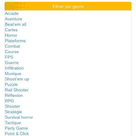
Filtrer par genre
Arcade
Aventure
Beat'em all
Cartes
Horror
Plateforme
Combat
Course
FPS
Guerre
Infiltration
Musique
Shoot'em up
Puzzle
Rail Shooter
Réflexion
RPG
Shooter
Stratégie
Survival horror
Tactique
Party Game
Point & Click