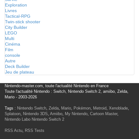
Exploration
Livres
Tactical-RPG
Twin-stick shooter
City Builder
LEGO
Multi
Cinéma
Film
console
Autre
Deck Builder
Jeu de plateau
Nintendo-master.com, toute l'actualité Nintendo en France
Toute l'actualité Nintendo : Switch, Nintendo Switch 2, amiibo, Zelda,
Mario - 2003-2026
Tags :
Nintendo Switch
,
Zelda
,
Mario
,
Pokémon
,
Metroid
,
Xenoblade
,
Splatoon
,
Nintendo 3DS
,
Amiibo
,
My Nintendo
,
Cartoon Master
,
Nintendo Labo
Nintendo Switch 2
RSS Actu
,
RSS Tests