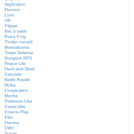
Application
Rumeur
Livre
VR
Flipper
Bac à sable
Rainy Frog
Thriller narratif
Metroidvania
Tower Defense
Dungeon RPG
Rogue-Lite
Hack-and-Slash
Cascade
Battle Royale
Moba
Coopération
Mecha
Pokémon-Like
Casse-tête
Free-to-Play
Film
Horreur
FMV
Survie