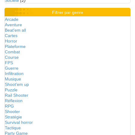
Société
(2)
Filtrer par genre
Arcade
Aventure
Beat'em all
Cartes
Horror
Plateforme
Combat
Course
FPS
Guerre
Infiltration
Musique
Shoot'em up
Puzzle
Rail Shooter
Réflexion
RPG
Shooter
Stratégie
Survival horror
Tactique
Party Game