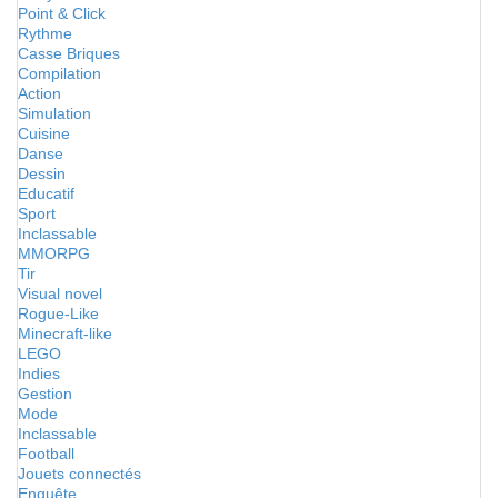
Point & Click
Rythme
Casse Briques
Compilation
Action
Simulation
Cuisine
Danse
Dessin
Educatif
Sport
Inclassable
MMORPG
Tir
Visual novel
Rogue-Like
Minecraft-like
LEGO
Indies
Gestion
Mode
Inclassable
Football
Jouets connectés
Enquête