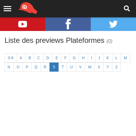
Liste des previews Plateformes
(0)
0-9
A
B
C
D
E
F
G
H
I
J
K
L
M
N
O
P
Q
R
S
T
U
V
W
X
Y
Z