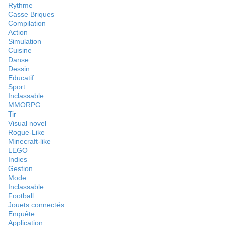
Rythme
Casse Briques
Compilation
Action
Simulation
Cuisine
Danse
Dessin
Educatif
Sport
Inclassable
MMORPG
Tir
Visual novel
Rogue-Like
Minecraft-like
LEGO
Indies
Gestion
Mode
Inclassable
Football
Jouets connectés
Enquête
Application