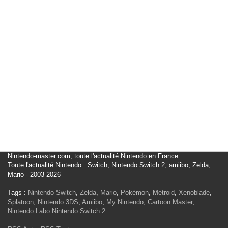
Nintendo-master.com, toute l'actualité Nintendo en France
Toute l'actualité Nintendo : Switch, Nintendo Switch 2, amiibo, Zelda,
Mario - 2003-2026
Tags :
Nintendo Switch
,
Zelda
,
Mario
,
Pokémon
,
Metroid
,
Xenoblade
,
Splatoon
,
Nintendo 3DS
,
Amiibo
,
My Nintendo
,
Cartoon Master
,
Nintendo Labo
Nintendo Switch 2