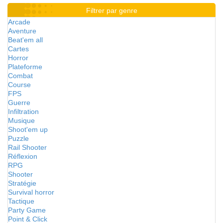
Filtrer par genre
Arcade
Aventure
Beat'em all
Cartes
Horror
Plateforme
Combat
Course
FPS
Guerre
Infiltration
Musique
Shoot'em up
Puzzle
Rail Shooter
Réflexion
RPG
Shooter
Stratégie
Survival horror
Tactique
Party Game
Point & Click