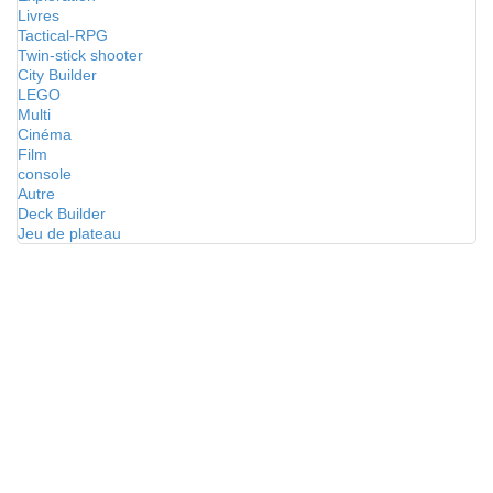
Livres
Tactical-RPG
Twin-stick shooter
City Builder
LEGO
Multi
Cinéma
Film
console
Autre
Deck Builder
Jeu de plateau