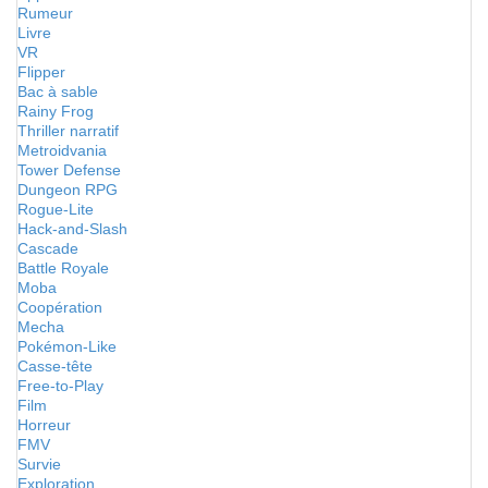
Rumeur
Livre
VR
Flipper
Bac à sable
Rainy Frog
Thriller narratif
Metroidvania
Tower Defense
Dungeon RPG
Rogue-Lite
Hack-and-Slash
Cascade
Battle Royale
Moba
Coopération
Mecha
Pokémon-Like
Casse-tête
Free-to-Play
Film
Horreur
FMV
Survie
Exploration