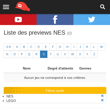
Liste des previews NES
(0)
0-9
A
B
C
D
E
F
G
H
I
J
K
L
M
N
O
P
Q
R
S
T
U
V
W
X
Y
Z
Nom
Degré d'attente
Genres
Aucun jeu ne correspond à vos critères.
Filtres actifs
NES
LEGO