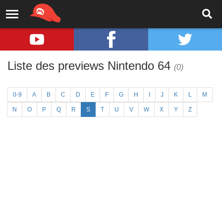
Liste des previews Nintendo 64
(0)
0-9
A
B
C
D
E
F
G
H
I
J
K
L
M
N
O
P
Q
R
S
T
U
V
W
X
Y
Z