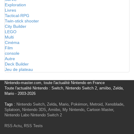
Exploration
Livres
Tactical-RPG
Twin-stick shooter
City Builder
LEGO
Multi
Cinéma
Film
console
Autre
Deck Builder
Jeu de plateau
Nintendo-master.com, toute l'actualité Nintendo en France
Toute l'actualité Nintendo : Switch, Nintendo Switch 2, amiibo, Zelda,
Mario - 2003-2026
Tags :
Nintendo Switch
,
Zelda
,
Mario
,
Pokémon
,
Metroid
,
Xenoblade
,
Splatoon
,
Nintendo 3DS
,
Amiibo
,
My Nintendo
,
Cartoon Master
,
Nintendo Labo
Nintendo Switch 2
RSS Actu
,
RSS Tests