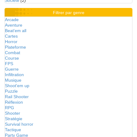
Société
(2)
Filtrer par genre
Arcade
Aventure
Beat'em all
Cartes
Horror
Plateforme
Combat
Course
FPS
Guerre
Infiltration
Musique
Shoot'em up
Puzzle
Rail Shooter
Réflexion
RPG
Shooter
Stratégie
Survival horror
Tactique
Party Game