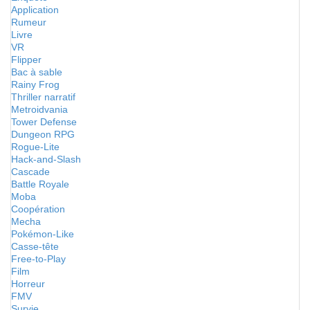
Application
Rumeur
Livre
VR
Flipper
Bac à sable
Rainy Frog
Thriller narratif
Metroidvania
Tower Defense
Dungeon RPG
Rogue-Lite
Hack-and-Slash
Cascade
Battle Royale
Moba
Coopération
Mecha
Pokémon-Like
Casse-tête
Free-to-Play
Film
Horreur
FMV
Survie