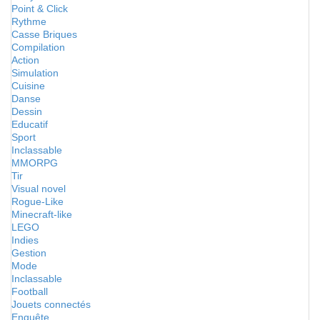
Point & Click
Rythme
Casse Briques
Compilation
Action
Simulation
Cuisine
Danse
Dessin
Educatif
Sport
Inclassable
MMORPG
Tir
Visual novel
Rogue-Like
Minecraft-like
LEGO
Indies
Gestion
Mode
Inclassable
Football
Jouets connectés
Enquête