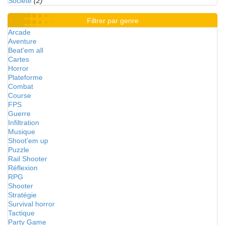
Société
(2)
Filtrer par genre
Arcade
Aventure
Beat'em all
Cartes
Horror
Plateforme
Combat
Course
FPS
Guerre
Infiltration
Musique
Shoot'em up
Puzzle
Rail Shooter
Réflexion
RPG
Shooter
Stratégie
Survival horror
Tactique
Party Game