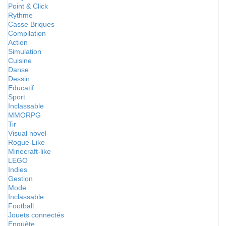
Point & Click
Rythme
Casse Briques
Compilation
Action
Simulation
Cuisine
Danse
Dessin
Educatif
Sport
Inclassable
MMORPG
Tir
Visual novel
Rogue-Like
Minecraft-like
LEGO
Indies
Gestion
Mode
Inclassable
Football
Jouets connectés
Enquête