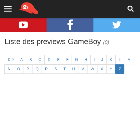
Liste des previews GameBoy
(0)
0-9
A
B
C
D
E
F
G
H
I
J
K
L
M
N
O
P
Q
R
S
T
U
V
W
X
Y
Z