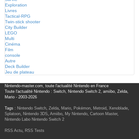
Exploration
Livres
Tactical-RPG
Twin-stick shooter
City Builder
LEGO
Multi
Cinéma
Film
console
Autre
Deck Builder
Jeu de plateau
Nintendo-master.com, toute l'actualité Nintendo en France
Toute l'actualité Nintendo : Switch, Nintendo Switch 2, amiibo, Zelda,
Mario - 2003-2026
Tags :
Nintendo Switch
,
Zelda
,
Mario
,
Pokémon
,
Metroid
,
Xenoblade
,
Splatoon
,
Nintendo 3DS
,
Amiibo
,
My Nintendo
,
Cartoon Master
,
Nintendo Labo
Nintendo Switch 2
RSS Actu
,
RSS Tests