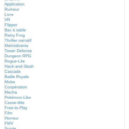
Application
Rumeur
Livre
VR
Flipper
Bac à sable
Rainy Frog
Thriller narratif
Metroidvania
Tower Defense
Dungeon RPG
Rogue-Lite
Hack-and-Slash
Cascade
Battle Royale
Moba
Coopération
Mecha
Pokémon-Like
Casse-tête
Free-to-Play
Film
Horreur
FMV
Survie