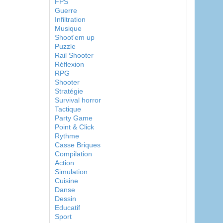
FPS
Guerre
Infiltration
Musique
Shoot'em up
Puzzle
Rail Shooter
Réflexion
RPG
Shooter
Stratégie
Survival horror
Tactique
Party Game
Point & Click
Rythme
Casse Briques
Compilation
Action
Simulation
Cuisine
Danse
Dessin
Educatif
Sport