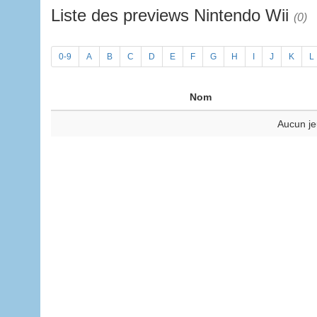
Liste des previews Nintendo Wii
(0)
0-9
A
B
C
D
E
F
G
H
I
J
K
L
Nom
Aucun je