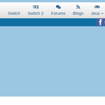
s
Switch
Switch 2
Forums
Blogs
Jeux