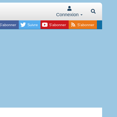
Connexion
S'abonner
Suivre
S'abonner
S'abonner