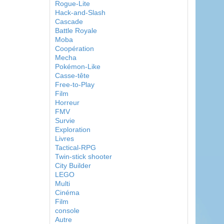
Rogue-Lite
Hack-and-Slash
Cascade
Battle Royale
Moba
Coopération
Mecha
Pokémon-Like
Casse-tête
Free-to-Play
Film
Horreur
FMV
Survie
Exploration
Livres
Tactical-RPG
Twin-stick shooter
City Builder
LEGO
Multi
Cinéma
Film
console
Autre