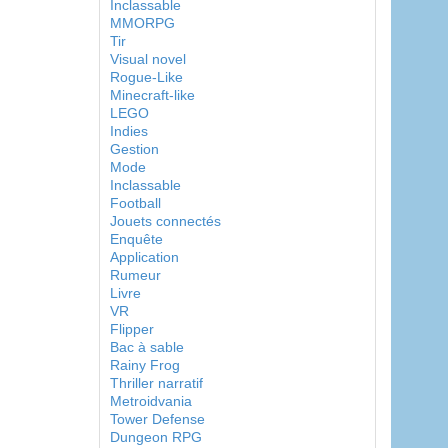
Inclassable
MMORPG
Tir
Visual novel
Rogue-Like
Minecraft-like
LEGO
Indies
Gestion
Mode
Inclassable
Football
Jouets connectés
Enquête
Application
Rumeur
Livre
VR
Flipper
Bac à sable
Rainy Frog
Thriller narratif
Metroidvania
Tower Defense
Dungeon RPG