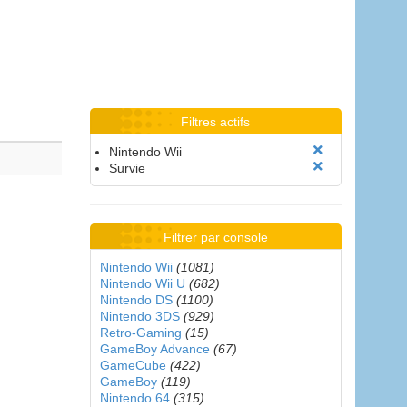
Filtres actifs
Nintendo Wii
Survie
Filtrer par console
Nintendo Wii
(1081)
Nintendo Wii U
(682)
Nintendo DS
(1100)
Nintendo 3DS
(929)
Retro-Gaming
(15)
GameBoy Advance
(67)
GameCube
(422)
GameBoy
(119)
Nintendo 64
(315)