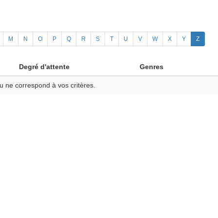
M
N
O
P
Q
R
S
T
U
V
W
X
Y
Z
Degré d'attente
Genres
u ne correspond à vos critères.