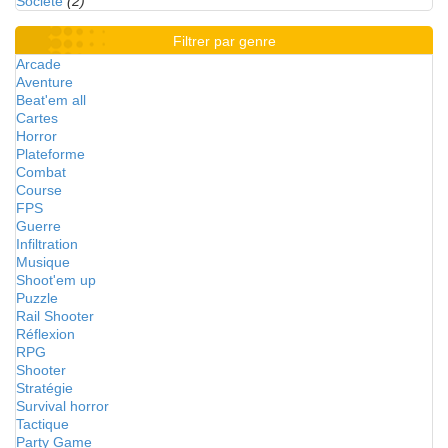
Société
(2)
Filtrer par genre
Arcade
Aventure
Beat'em all
Cartes
Horror
Plateforme
Combat
Course
FPS
Guerre
Infiltration
Musique
Shoot'em up
Puzzle
Rail Shooter
Réflexion
RPG
Shooter
Stratégie
Survival horror
Tactique
Party Game