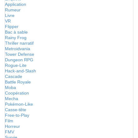
Application
Rumeur
Livre
VR
Flipper
Bac à sable
Rainy Frog
Thriller narratif
Metroidvania
Tower Defense
Dungeon RPG
Rogue-Lite
Hack-and-Slash
Cascade
Battle Royale
Moba
Coopération
Mecha
Pokémon-Like
Casse-tête
Free-to-Play
Film
Horreur
FMV
Survie