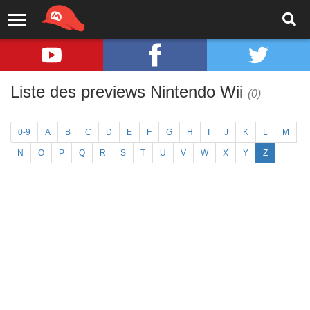
Liste des previews Nintendo Wii
(0)
0-9
A
B
C
D
E
F
G
H
I
J
K
L
M
N
O
P
Q
R
S
T
U
V
W
X
Y
Z