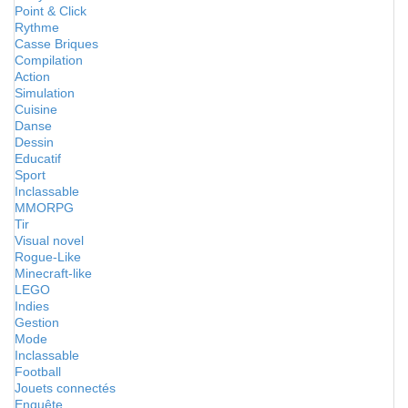
Point & Click
Rythme
Casse Briques
Compilation
Action
Simulation
Cuisine
Danse
Dessin
Educatif
Sport
Inclassable
MMORPG
Tir
Visual novel
Rogue-Like
Minecraft-like
LEGO
Indies
Gestion
Mode
Inclassable
Football
Jouets connectés
Enquête