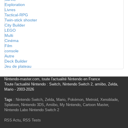
Exploration
Livres
Tactical-RPG
Twin-stick shooter
City Builder
LEGO
Multi
Cinéma
Film
console
Autre
Deck Builder
Jeu de plateau
Nintendo-master.com, toute l'actualité Nintendo en France
Toute l'actualité Nintendo : Switch, Nintendo Switch 2, amiibo, Zelda,
Mario - 2003-2026
Tags :
Nintendo Switch
,
Zelda
,
Mario
,
Pokémon
,
Metroid
,
Xenoblade
,
Splatoon
,
Nintendo 3DS
,
Amiibo
,
My Nintendo
,
Cartoon Master
,
Nintendo Labo
Nintendo Switch 2
RSS Actu
,
RSS Tests