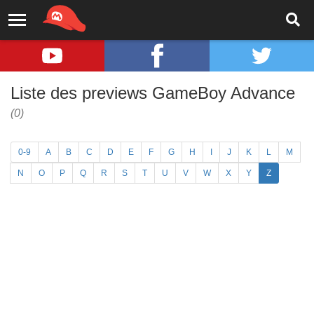
Liste des previews GameBoy Advance
(0)
0-9
A
B
C
D
E
F
G
H
I
J
K
L
M
N
O
P
Q
R
S
T
U
V
W
X
Y
Z