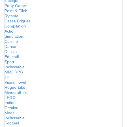
Tactique
Party Game
Point & Click
Rythme
Casse Briques
Compilation
Action
Simulation
Cuisine
Danse
Dessin
Educatif
Sport
Inclassable
MMORPG
Tir
Visual novel
Rogue-Like
Minecraft-like
LEGO
Indies
Gestion
Mode
Inclassable
Football