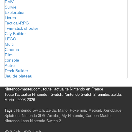
FMV
Survie
Exploration
Livres
Tactical-RPG
Twin-stick shooter
City Builder
LEGO
Multi
Cinéma
Film
console
Autre
Deck Builder
Jeu de plateau
Nintendo-master.com, toute l'actualité Nintendo en France
Toute l'actualité Nintendo : Switch, Nintendo Switch 2, amiibo, Zelda,
Mario - 2003-2026
Tags :
Nintendo Switch
,
Zelda
,
Mario
,
Pokémon
,
Metroid
,
Xenoblade
,
Splatoon
,
Nintendo 3DS
,
Amiibo
,
My Nintendo
,
Cartoon Master
,
Nintendo Labo
Nintendo Switch 2
RSS Actu
,
RSS Tests