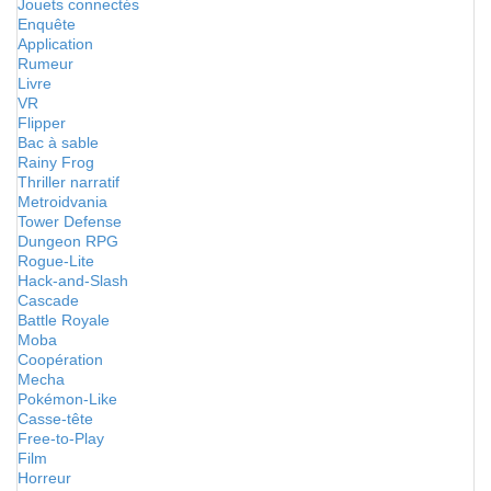
Jouets connectés
Enquête
Application
Rumeur
Livre
VR
Flipper
Bac à sable
Rainy Frog
Thriller narratif
Metroidvania
Tower Defense
Dungeon RPG
Rogue-Lite
Hack-and-Slash
Cascade
Battle Royale
Moba
Coopération
Mecha
Pokémon-Like
Casse-tête
Free-to-Play
Film
Horreur