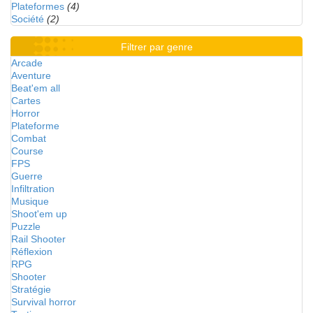
Plateformes
(4)
Société
(2)
Filtrer par genre
Arcade
Aventure
Beat'em all
Cartes
Horror
Plateforme
Combat
Course
FPS
Guerre
Infiltration
Musique
Shoot'em up
Puzzle
Rail Shooter
Réflexion
RPG
Shooter
Stratégie
Survival horror