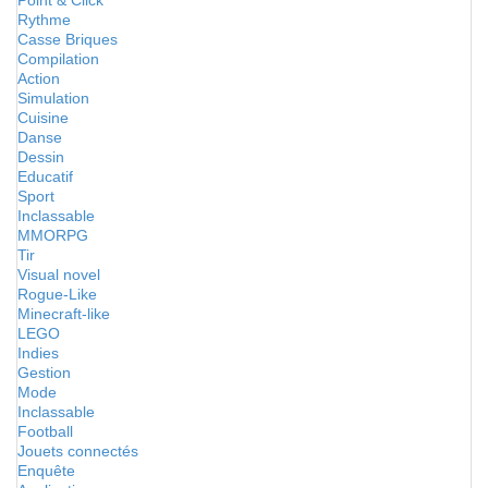
Point & Click
Rythme
Casse Briques
Compilation
Action
Simulation
Cuisine
Danse
Dessin
Educatif
Sport
Inclassable
MMORPG
Tir
Visual novel
Rogue-Like
Minecraft-like
LEGO
Indies
Gestion
Mode
Inclassable
Football
Jouets connectés
Enquête