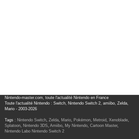
Nintendo-master.com, toute l'actualité Nintendo en France
Toute l'actualité Nintendo : Switch, Nintendo Switch 2, amiibo, Zelda,
Mario - 2003-2026
Tags :
Nintendo Switch
,
Zelda
,
Mario
,
Pokémon
,
Metroid
,
Xenoblade
,
Splatoon
,
Nintendo 3DS
,
Amiibo
,
My Nintendo
,
Cartoon Master
,
Nintendo Labo
Nintendo Switch 2