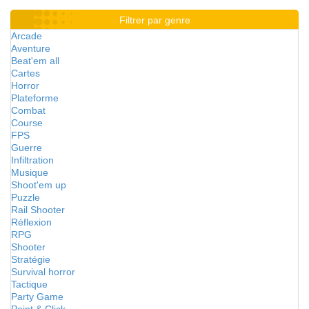
Filtrer par genre
Arcade
Aventure
Beat'em all
Cartes
Horror
Plateforme
Combat
Course
FPS
Guerre
Infiltration
Musique
Shoot'em up
Puzzle
Rail Shooter
Réflexion
RPG
Shooter
Stratégie
Survival horror
Tactique
Party Game