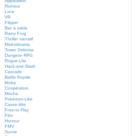
Application
Rumeur
Livre
VR
Flipper
Bac à sable
Rainy Frog
Thriller narratif
Metroidvania
Tower Defense
Dungeon RPG
Rogue-Lite
Hack-and-Slash
Cascade
Battle Royale
Moba
Coopération
Mecha
Pokémon-Like
Casse-tête
Free-to-Play
Film
Horreur
FMV
Survie