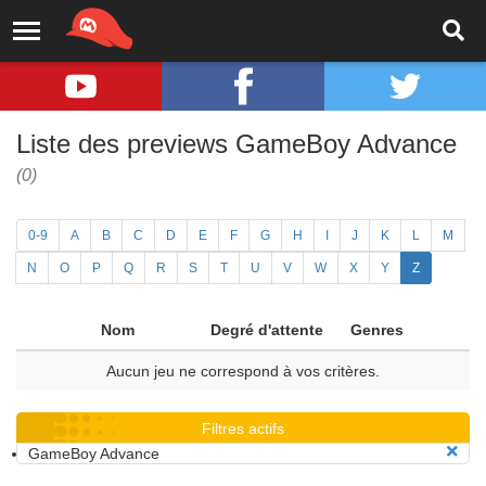
Liste des previews GameBoy Advance
(0)
0-9
A
B
C
D
E
F
G
H
I
J
K
L
M
N
O
P
Q
R
S
T
U
V
W
X
Y
Z
Nom
Degré d'attente
Genres
Aucun jeu ne correspond à vos critères.
Filtres actifs
GameBoy Advance