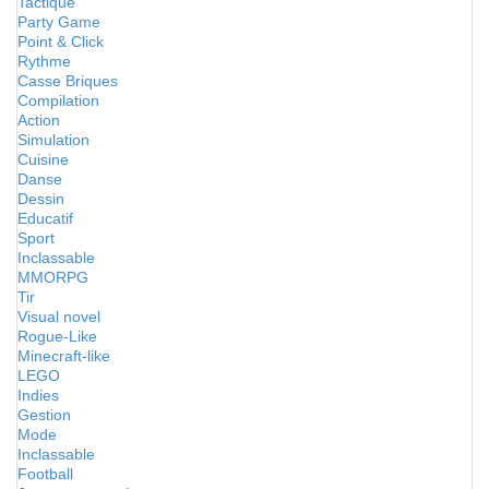
Tactique
Party Game
Point & Click
Rythme
Casse Briques
Compilation
Action
Simulation
Cuisine
Danse
Dessin
Educatif
Sport
Inclassable
MMORPG
Tir
Visual novel
Rogue-Like
Minecraft-like
LEGO
Indies
Gestion
Mode
Inclassable
Football