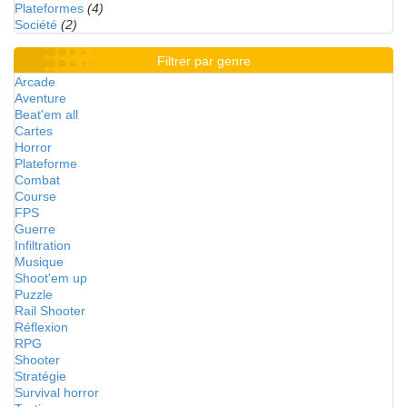
Plateformes
(4)
Société
(2)
Filtrer par genre
Arcade
Aventure
Beat'em all
Cartes
Horror
Plateforme
Combat
Course
FPS
Guerre
Infiltration
Musique
Shoot'em up
Puzzle
Rail Shooter
Réflexion
RPG
Shooter
Stratégie
Survival horror