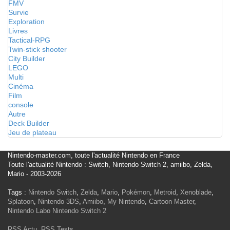
FMV
Survie
Exploration
Livres
Tactical-RPG
Twin-stick shooter
City Builder
LEGO
Multi
Cinéma
Film
console
Autre
Deck Builder
Jeu de plateau
Nintendo-master.com, toute l'actualité Nintendo en France
Toute l'actualité Nintendo : Switch, Nintendo Switch 2, amiibo, Zelda,
Mario - 2003-2026
Tags :
Nintendo Switch
,
Zelda
,
Mario
,
Pokémon
,
Metroid
,
Xenoblade
,
Splatoon
,
Nintendo 3DS
,
Amiibo
,
My Nintendo
,
Cartoon Master
,
Nintendo Labo
Nintendo Switch 2
RSS Actu
,
RSS Tests