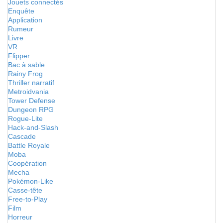
Jouets connectés
Enquête
Application
Rumeur
Livre
VR
Flipper
Bac à sable
Rainy Frog
Thriller narratif
Metroidvania
Tower Defense
Dungeon RPG
Rogue-Lite
Hack-and-Slash
Cascade
Battle Royale
Moba
Coopération
Mecha
Pokémon-Like
Casse-tête
Free-to-Play
Film
Horreur