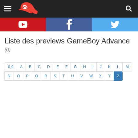
Liste des previews GameBoy Advance
(0)
0-9
A
B
C
D
E
F
G
H
I
J
K
L
M
N
O
P
Q
R
S
T
U
V
W
X
Y
Z