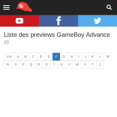
Liste des previews GameBoy Advance
(0)
0-9
A
B
C
D
E
F
G
H
I
J
K
L
M
N
O
P
Q
R
S
T
U
V
W
X
Y
Z