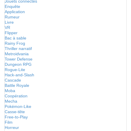
Jouets connectés
Enquête
Application
Rumeur
Livre
VR
Flipper
Bac à sable
Rainy Frog
Thriller narratif
Metroidvania
Tower Defense
Dungeon RPG
Rogue-Lite
Hack-and-Slash
Cascade
Battle Royale
Moba
Coopération
Mecha
Pokémon-Like
Casse-tête
Free-to-Play
Film
Horreur