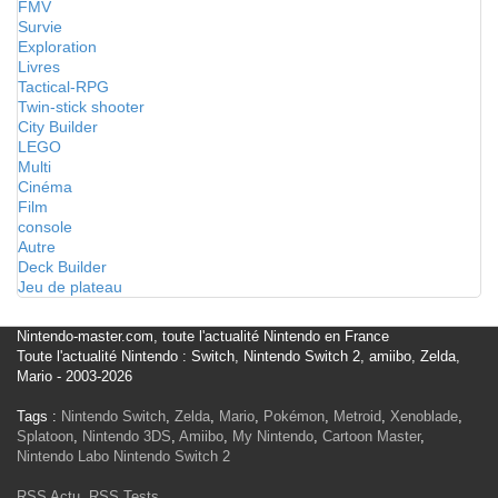
FMV
Survie
Exploration
Livres
Tactical-RPG
Twin-stick shooter
City Builder
LEGO
Multi
Cinéma
Film
console
Autre
Deck Builder
Jeu de plateau
Nintendo-master.com, toute l'actualité Nintendo en France
Toute l'actualité Nintendo : Switch, Nintendo Switch 2, amiibo, Zelda,
Mario - 2003-2026
Tags :
Nintendo Switch
,
Zelda
,
Mario
,
Pokémon
,
Metroid
,
Xenoblade
,
Splatoon
,
Nintendo 3DS
,
Amiibo
,
My Nintendo
,
Cartoon Master
,
Nintendo Labo
Nintendo Switch 2
RSS Actu
,
RSS Tests