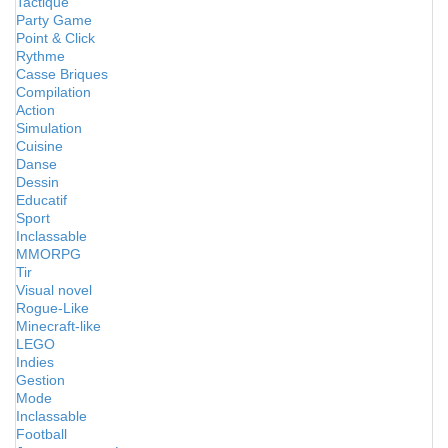
Tactique
Party Game
Point & Click
Rythme
Casse Briques
Compilation
Action
Simulation
Cuisine
Danse
Dessin
Educatif
Sport
Inclassable
MMORPG
Tir
Visual novel
Rogue-Like
Minecraft-like
LEGO
Indies
Gestion
Mode
Inclassable
Football