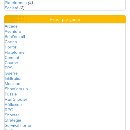
Plateformes
(4)
Société
(2)
Filtrer par genre
Arcade
Aventure
Beat'em all
Cartes
Horror
Plateforme
Combat
Course
FPS
Guerre
Infiltration
Musique
Shoot'em up
Puzzle
Rail Shooter
Réflexion
RPG
Shooter
Stratégie
Survival horror