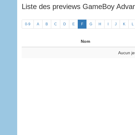
Liste des previews GameBoy Adv
0-9
A
B
C
D
E
F
G
H
I
J
K
L
Nom
Aucun je