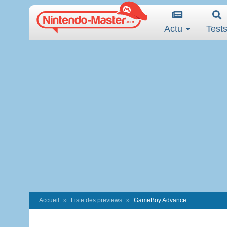
Actu
Test
Accueil
Liste des previews
GameBoy Advance