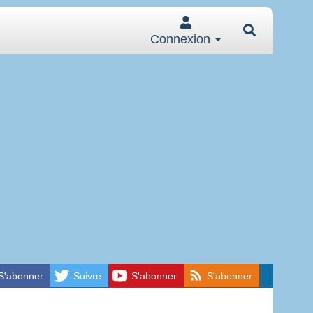
Connexion
S'abonner
Suivre
S'abonner
S'abonner