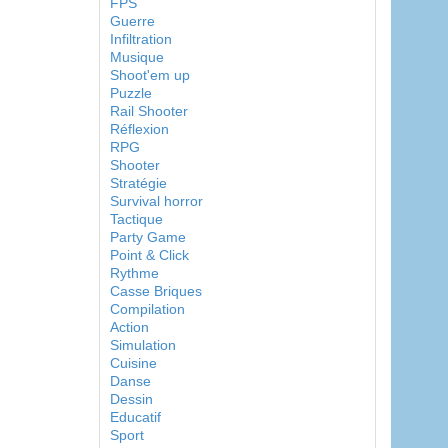
FPS
Guerre
Infiltration
Musique
Shoot'em up
Puzzle
Rail Shooter
Réflexion
RPG
Shooter
Stratégie
Survival horror
Tactique
Party Game
Point & Click
Rythme
Casse Briques
Compilation
Action
Simulation
Cuisine
Danse
Dessin
Educatif
Sport