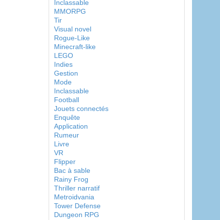
Inclassable
MMORPG
Tir
Visual novel
Rogue-Like
Minecraft-like
LEGO
Indies
Gestion
Mode
Inclassable
Football
Jouets connectés
Enquête
Application
Rumeur
Livre
VR
Flipper
Bac à sable
Rainy Frog
Thriller narratif
Metroidvania
Tower Defense
Dungeon RPG