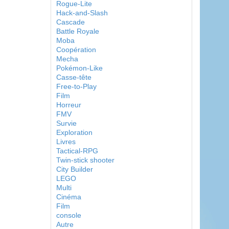
Rogue-Lite
Hack-and-Slash
Cascade
Battle Royale
Moba
Coopération
Mecha
Pokémon-Like
Casse-tête
Free-to-Play
Film
Horreur
FMV
Survie
Exploration
Livres
Tactical-RPG
Twin-stick shooter
City Builder
LEGO
Multi
Cinéma
Film
console
Autre