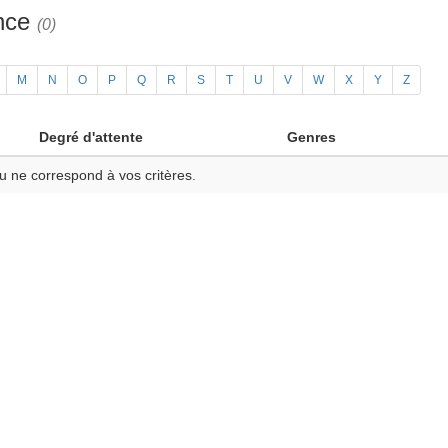
ance
(0)
M
N
O
P
Q
R
S
T
U
V
W
X
Y
Z
Degré d'attente
Genres
u ne correspond à vos critères.