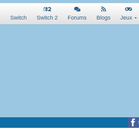
s
Switch
Switch 2
Forums
Blogs
Jeux