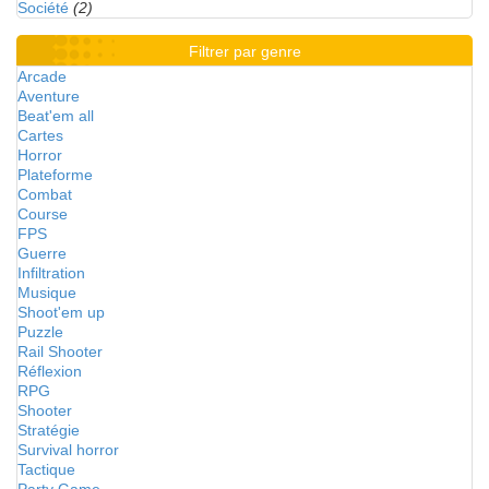
Société
(2)
Filtrer par genre
Arcade
Aventure
Beat'em all
Cartes
Horror
Plateforme
Combat
Course
FPS
Guerre
Infiltration
Musique
Shoot'em up
Puzzle
Rail Shooter
Réflexion
RPG
Shooter
Stratégie
Survival horror
Tactique