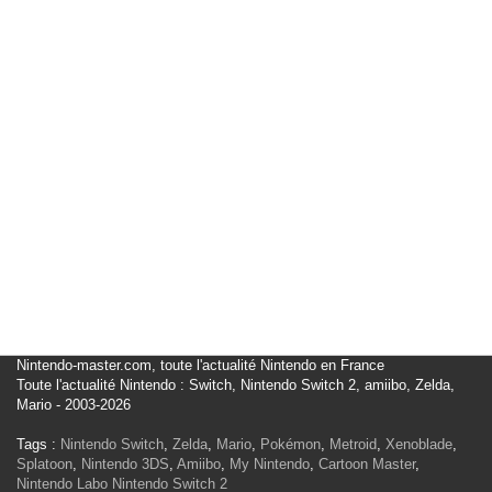
Nintendo-master.com, toute l'actualité Nintendo en France
Toute l'actualité Nintendo : Switch, Nintendo Switch 2, amiibo, Zelda,
Mario - 2003-2026
Tags :
Nintendo Switch
,
Zelda
,
Mario
,
Pokémon
,
Metroid
,
Xenoblade
,
Splatoon
,
Nintendo 3DS
,
Amiibo
,
My Nintendo
,
Cartoon Master
,
Nintendo Labo
Nintendo Switch 2