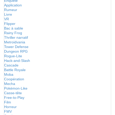
Enquête
Application
Rumeur
Livre
VR
Flipper
Bac à sable
Rainy Frog
Thriller narratif
Metroidvania
Tower Defense
Dungeon RPG
Rogue-Lite
Hack-and-Slash
Cascade
Battle Royale
Moba
Coopération
Mecha
Pokémon-Like
Casse-tête
Free-to-Play
Film
Horreur
FMV