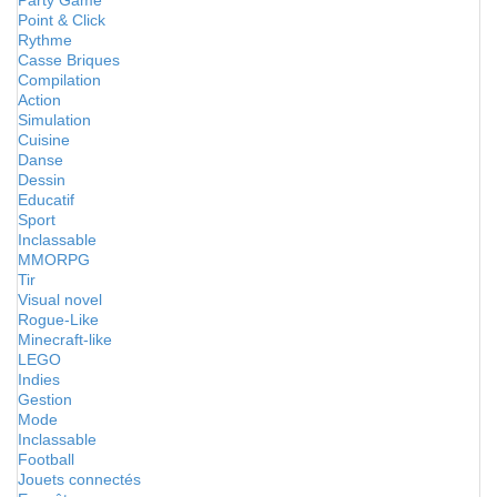
Party Game
Point & Click
Rythme
Casse Briques
Compilation
Action
Simulation
Cuisine
Danse
Dessin
Educatif
Sport
Inclassable
MMORPG
Tir
Visual novel
Rogue-Like
Minecraft-like
LEGO
Indies
Gestion
Mode
Inclassable
Football
Jouets connectés