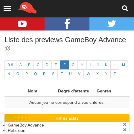
Liste des previews GameBoy Advance
(0)
0-9
A
B
C
D
E
F
G
H
I
J
K
L
M
N
O
P
Q
R
S
T
U
V
W
X
Y
Z
Nom
Degré d'attente
Genres
Aucun jeu ne correspond à vos critères.
Filtres actifs
GameBoy Advance
Réflexion