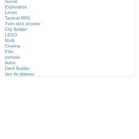
Survie
Exploration
Livres
Tactical-RPG
Twin-stick shooter
City Builder
LEGO
Multi
Cinéma
Film
console
Autre
Deck Builder
Jeu de plateau