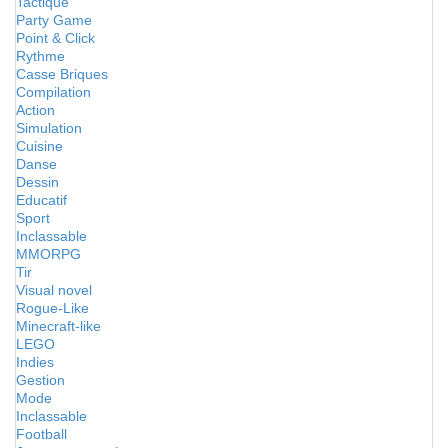
Tactique
Party Game
Point & Click
Rythme
Casse Briques
Compilation
Action
Simulation
Cuisine
Danse
Dessin
Educatif
Sport
Inclassable
MMORPG
Tir
Visual novel
Rogue-Like
Minecraft-like
LEGO
Indies
Gestion
Mode
Inclassable
Football