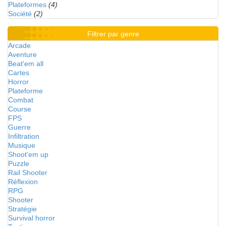
Plateformes
(4)
Société
(2)
Filtrer par genre
Arcade
Aventure
Beat'em all
Cartes
Horror
Plateforme
Combat
Course
FPS
Guerre
Infiltration
Musique
Shoot'em up
Puzzle
Rail Shooter
Réflexion
RPG
Shooter
Stratégie
Survival horror