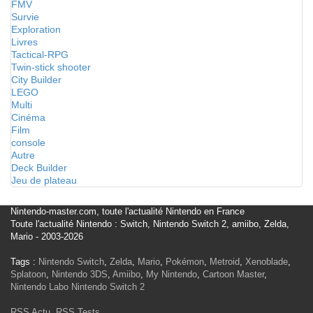
FMV
Survie
Exploration
Livres
Tactical-RPG
Twin-stick shooter
City Builder
LEGO
Multi
Cinéma
Film
console
Autre
Deck Builder
Jeu de plateau
Nintendo-master.com, toute l'actualité Nintendo en France
Toute l'actualité Nintendo : Switch, Nintendo Switch 2, amiibo, Zelda,
Mario - 2003-2026
Tags :
Nintendo Switch
,
Zelda
,
Mario
,
Pokémon
,
Metroid
,
Xenoblade
,
Splatoon
,
Nintendo 3DS
,
Amiibo
,
My Nintendo
,
Cartoon Master
,
Nintendo Labo
Nintendo Switch 2
RSS Actu
,
RSS Tests