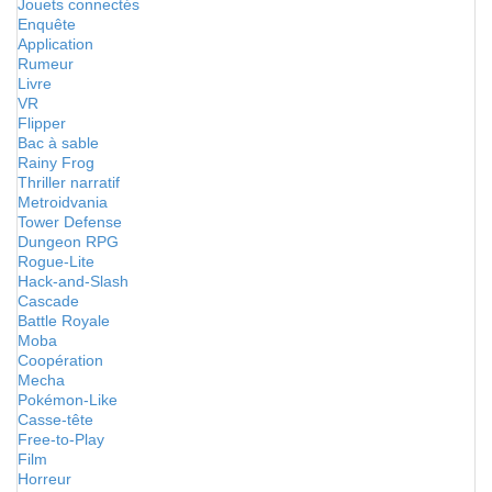
Jouets connectés
Enquête
Application
Rumeur
Livre
VR
Flipper
Bac à sable
Rainy Frog
Thriller narratif
Metroidvania
Tower Defense
Dungeon RPG
Rogue-Lite
Hack-and-Slash
Cascade
Battle Royale
Moba
Coopération
Mecha
Pokémon-Like
Casse-tête
Free-to-Play
Film
Horreur