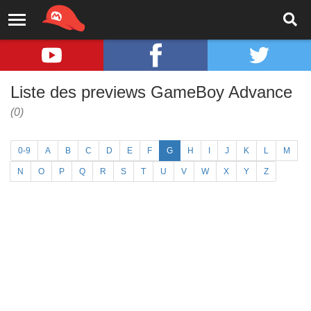
Liste des previews GameBoy Advance
(0)
0-9
A
B
C
D
E
F
G
H
I
J
K
L
M
N
O
P
Q
R
S
T
U
V
W
X
Y
Z