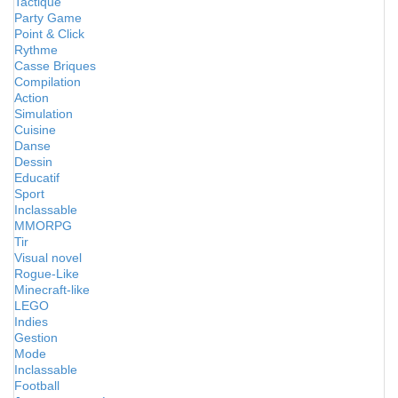
Tactique
Party Game
Point & Click
Rythme
Casse Briques
Compilation
Action
Simulation
Cuisine
Danse
Dessin
Educatif
Sport
Inclassable
MMORPG
Tir
Visual novel
Rogue-Like
Minecraft-like
LEGO
Indies
Gestion
Mode
Inclassable
Football