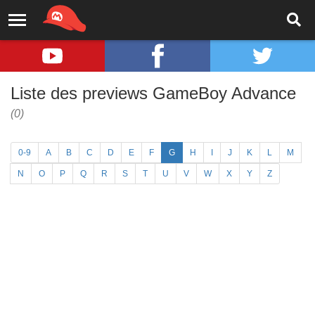
Liste des previews GameBoy Advance
(0)
0-9
A
B
C
D
E
F
G
H
I
J
K
L
M
N
O
P
Q
R
S
T
U
V
W
X
Y
Z