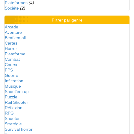
Plateformes
(4)
Société
(2)
Filtrer par genre
Arcade
Aventure
Beat'em all
Cartes
Horror
Plateforme
Combat
Course
FPS
Guerre
Infiltration
Musique
Shoot'em up
Puzzle
Rail Shooter
Réflexion
RPG
Shooter
Stratégie
Survival horror