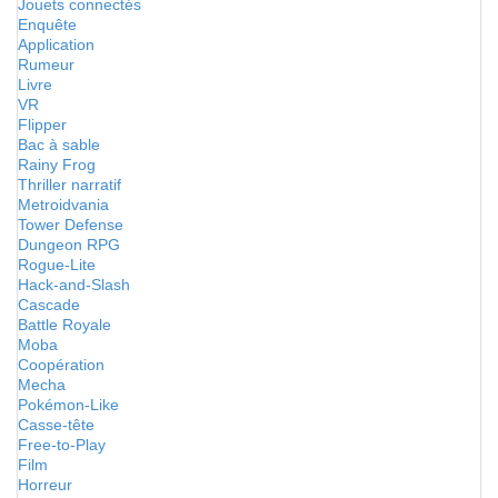
Jouets connectés
Enquête
Application
Rumeur
Livre
VR
Flipper
Bac à sable
Rainy Frog
Thriller narratif
Metroidvania
Tower Defense
Dungeon RPG
Rogue-Lite
Hack-and-Slash
Cascade
Battle Royale
Moba
Coopération
Mecha
Pokémon-Like
Casse-tête
Free-to-Play
Film
Horreur