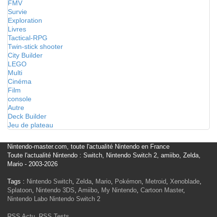
FMV
Survie
Exploration
Livres
Tactical-RPG
Twin-stick shooter
City Builder
LEGO
Multi
Cinéma
Film
console
Autre
Deck Builder
Jeu de plateau
Nintendo-master.com, toute l'actualité Nintendo en France
Toute l'actualité Nintendo : Switch, Nintendo Switch 2, amiibo, Zelda,
Mario - 2003-2026
Tags :
Nintendo Switch
,
Zelda
,
Mario
,
Pokémon
,
Metroid
,
Xenoblade
,
Splatoon
,
Nintendo 3DS
,
Amiibo
,
My Nintendo
,
Cartoon Master
,
Nintendo Labo
Nintendo Switch 2
RSS Actu
,
RSS Tests