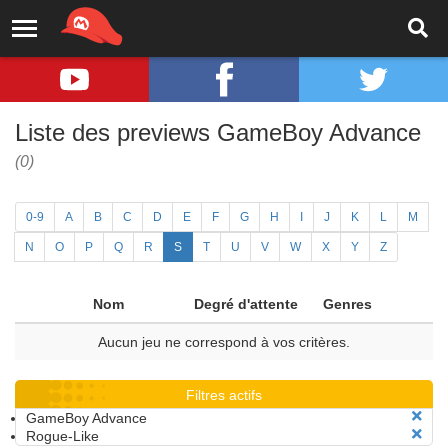
Liste des previews GameBoy Advance
(0)
0-9
A
B
C
D
E
F
G
H
I
J
K
L
M
N
O
P
Q
R
S
T
U
V
W
X
Y
Z
Nom
Degré d'attente
Genres
Aucun jeu ne correspond à vos critères.
Filtres actifs
GameBoy Advance
Rogue-Like