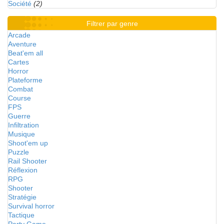
Société
(2)
Filtrer par genre
Arcade
Aventure
Beat'em all
Cartes
Horror
Plateforme
Combat
Course
FPS
Guerre
Infiltration
Musique
Shoot'em up
Puzzle
Rail Shooter
Réflexion
RPG
Shooter
Stratégie
Survival horror
Tactique