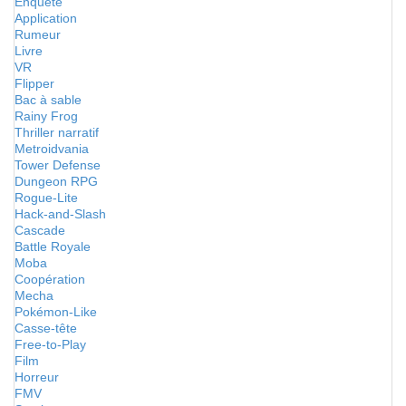
Enquête
Application
Rumeur
Livre
VR
Flipper
Bac à sable
Rainy Frog
Thriller narratif
Metroidvania
Tower Defense
Dungeon RPG
Rogue-Lite
Hack-and-Slash
Cascade
Battle Royale
Moba
Coopération
Mecha
Pokémon-Like
Casse-tête
Free-to-Play
Film
Horreur
FMV