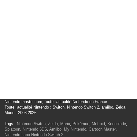
Nintendo-master.com, toute l'actualité Nintendo en France
Toute l'actualité Nintendo : Switch, Nintendo Switch 2, amiibo, Zelda,
Mario - 2003-2026
Tags :
Nintendo Switch
,
Zelda
,
Mario
,
Pokémon
,
Metroid
,
Xenoblade
,
Splatoon
,
Nintendo 3DS
,
Amiibo
,
My Nintendo
,
Cartoon Master
,
Nintendo Labo
Nintendo Switch 2