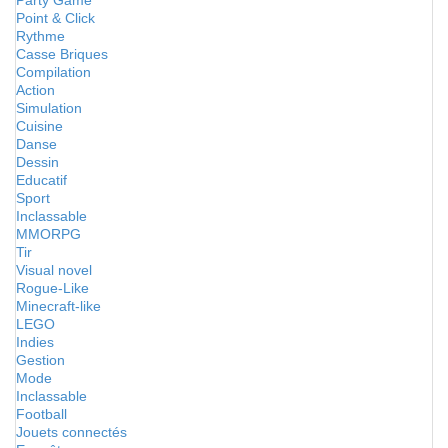
Party Game
Point & Click
Rythme
Casse Briques
Compilation
Action
Simulation
Cuisine
Danse
Dessin
Educatif
Sport
Inclassable
MMORPG
Tir
Visual novel
Rogue-Like
Minecraft-like
LEGO
Indies
Gestion
Mode
Inclassable
Football
Jouets connectés