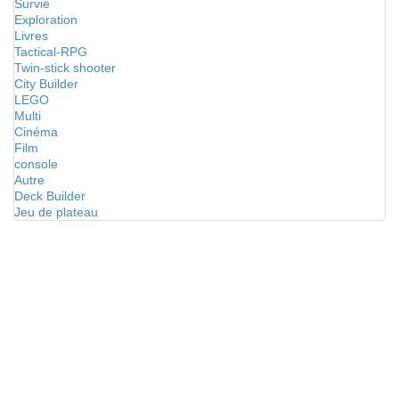
Survie
Exploration
Livres
Tactical-RPG
Twin-stick shooter
City Builder
LEGO
Multi
Cinéma
Film
console
Autre
Deck Builder
Jeu de plateau