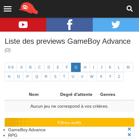
Liste des previews GameBoy Advance
(0)
0-9
A
B
C
D
E
F
G
H
I
J
K
L
M
N
O
P
Q
R
S
T
U
V
W
X
Y
Z
Nom
Degré d'attente
Genres
Aucun jeu ne correspond à vos critères.
Filtres actifs
GameBoy Advance
RPG