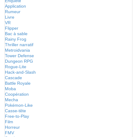
Enquête
Application
Rumeur
Livre
VR
Flipper
Bac à sable
Rainy Frog
Thriller narratif
Metroidvania
Tower Defense
Dungeon RPG
Rogue-Lite
Hack-and-Slash
Cascade
Battle Royale
Moba
Coopération
Mecha
Pokémon-Like
Casse-tête
Free-to-Play
Film
Horreur
FMV