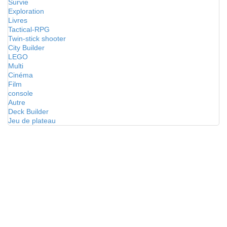
Survie
Exploration
Livres
Tactical-RPG
Twin-stick shooter
City Builder
LEGO
Multi
Cinéma
Film
console
Autre
Deck Builder
Jeu de plateau