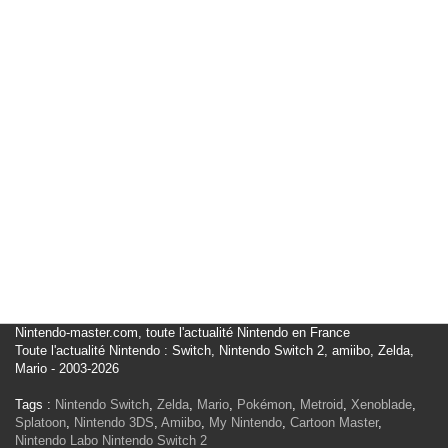
Nintendo-master.com, toute l'actualité Nintendo en France
Toute l'actualité Nintendo : Switch, Nintendo Switch 2, amiibo, Zelda,
Mario - 2003-2026
Tags :
Nintendo Switch
,
Zelda
,
Mario
,
Pokémon
,
Metroid
,
Xenoblade
,
Splatoon
,
Nintendo 3DS
,
Amiibo
,
My Nintendo
,
Cartoon Master
,
Nintendo Labo
Nintendo Switch 2