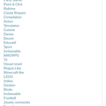
Party Game
Point & Click
Rythme
Casse Briques
Compilation
Action
Simulation
Cuisine
Danse
Dessin
Educatif
Sport
Inclassable
MMORPG
Tir
Visual novel
Rogue-Like
Minecraft-like
LEGO
Indies
Gestion
Mode
Inclassable
Football
Jouets connectés