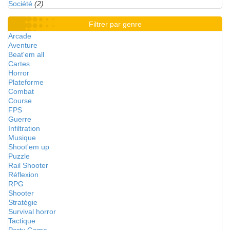
Société
(2)
Filtrer par genre
Arcade
Aventure
Beat'em all
Cartes
Horror
Plateforme
Combat
Course
FPS
Guerre
Infiltration
Musique
Shoot'em up
Puzzle
Rail Shooter
Réflexion
RPG
Shooter
Stratégie
Survival horror
Tactique