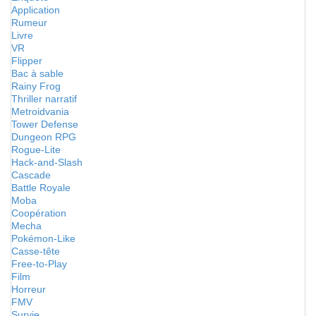
Application
Rumeur
Livre
VR
Flipper
Bac à sable
Rainy Frog
Thriller narratif
Metroidvania
Tower Defense
Dungeon RPG
Rogue-Lite
Hack-and-Slash
Cascade
Battle Royale
Moba
Coopération
Mecha
Pokémon-Like
Casse-tête
Free-to-Play
Film
Horreur
FMV
Survie