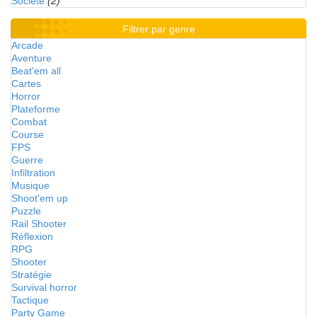
Société
(2)
Filtrer par genre
Arcade
Aventure
Beat'em all
Cartes
Horror
Plateforme
Combat
Course
FPS
Guerre
Infiltration
Musique
Shoot'em up
Puzzle
Rail Shooter
Réflexion
RPG
Shooter
Stratégie
Survival horror
Tactique
Party Game