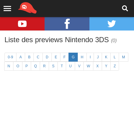
Liste des previews Nintendo 3DS
(0)
0-9
A
B
C
D
E
F
G
H
I
J
K
L
M
N
O
P
Q
R
S
T
U
V
W
X
Y
Z