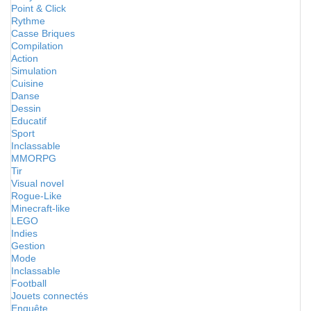
Point & Click
Rythme
Casse Briques
Compilation
Action
Simulation
Cuisine
Danse
Dessin
Educatif
Sport
Inclassable
MMORPG
Tir
Visual novel
Rogue-Like
Minecraft-like
LEGO
Indies
Gestion
Mode
Inclassable
Football
Jouets connectés
Enquête