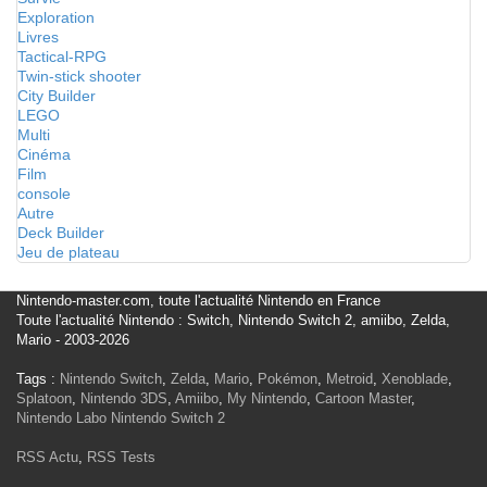
Exploration
Livres
Tactical-RPG
Twin-stick shooter
City Builder
LEGO
Multi
Cinéma
Film
console
Autre
Deck Builder
Jeu de plateau
Nintendo-master.com, toute l'actualité Nintendo en France
Toute l'actualité Nintendo : Switch, Nintendo Switch 2, amiibo, Zelda,
Mario - 2003-2026
Tags :
Nintendo Switch
,
Zelda
,
Mario
,
Pokémon
,
Metroid
,
Xenoblade
,
Splatoon
,
Nintendo 3DS
,
Amiibo
,
My Nintendo
,
Cartoon Master
,
Nintendo Labo
Nintendo Switch 2
RSS Actu
,
RSS Tests